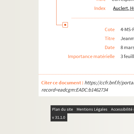
4-MS-FS-15-0624. Mirtel, Héra
Index
Auclert, 
4-MS-FS-15-0625. Montorgueil, Georges
8-MS-FS-15-097. Mortier, Renée
Cote
4-MS-
4-MS-FS-15-0626. Muller
Titre
Jeanm
8-MS-FS-15-098. Nicolas, B.
Date
8 mar
4-MS-FS-15-0627. Nolent, Eugène
Importance matérielle
3 feuil
4-MS-FS-15-0628. Normand, Gilles
8-MS-FS-15-099. Oddo-Deflou, Jeanne
8-MS-FS-15-100. Pastre, Ulysse Rochilde
Citer ce document :
https://ccfr.bnf.fr/por
record=eadcgm:EADC:b1462734
8-MS-FS-15-101. Pauliat, Louis
8-MS-FS-15-102. Pelletier, Madeleine
8-MS-FS-15-103. Péronneau Dauphin, L.
Plan du site
Mentions Légales
Accessibilit
v 31.1.0
8-MS-FS-15-104. Ponthas, J.
4-MS-FS-15-0629. Potonié-Pierre, Eugén