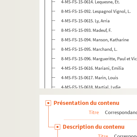
4-MS-FS-15-0614. Lequesne, Et.
8-MS-FS-15-092. Lespagnol Vignol, L.
4-MS-FS-15-0615. Ly, Arria
8-MS-FS-15-093. Madeuf, F.
8-MS-FS-15-094. Manson, Katharine
8-MS-FS-15-095. Marchand, L.
8-MS-FS-15-096. Margueritte, Paul et Vic
4-MS-FS-15-0616. Mariani, Emilia
4-MS-FS-15-0617. Marin, Louis
4-MS-FS-15-0618. Martial, Lydie
4-MS-FS-15-0619. Martin, Maria
Présentation du contenu
4-MS-FS-15-0620. Meckenstock
Titre
Correspondan
4-MS-FS-15-0621. Mermeix
4-MS-FS-15-0622. Meuron, Alfred de
Description du contenu
4-MS-FS-15-0623. Millerand, Alexandre
Titre
Correspon