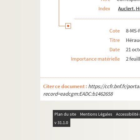
4-MS-FS-15-0617. Marin, Louis
Index
Auclert, 
4-MS-FS-15-0618. Martial, Lydie
4-MS-FS-15-0619. Martin, Maria
Cote
8-MS-
4-MS-FS-15-0620. Meckenstock
Titre
Héraud
4-MS-FS-15-0621. Mermeix
Date
21 oct
4-MS-FS-15-0622. Meuron, Alfred de
Importance matérielle
2 feuil
4-MS-FS-15-0623. Millerand, Alexandre
4-MS-FS-15-0624. Mirtel, Héra
4-MS-FS-15-0625. Montorgueil, Georges
Citer ce document :
https://ccfr.bnf.fr/por
record=eadcgm:EADC:b1462658
8-MS-FS-15-097. Mortier, Renée
4-MS-FS-15-0626. Muller
8-MS-FS-15-098. Nicolas, B.
Plan du site
Mentions Légales
Accessibilit
v 31.1.0
4-MS-FS-15-0627. Nolent, Eugène
4-MS-FS-15-0628. Normand, Gilles