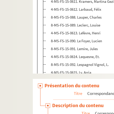
4-MS-FS-15-0611. Kramers, Martina Gez
4-MS-FS-15-0612. Larbaud, Félix
8-MS-FS-15-088. Lauper, Charles
8-MS-FS-15-089. Leclerc, Louise
4-MS-FS-15-0613. Lefèvre, Henri
8-MS-FS-15-090. Le Foyer, Lucien
8-MS-FS-15-091. Lemire, Jules
4-MS-FS-15-0614. Lequesne, Et.
8-MS-FS-15-092. Lespagnol Vignol, L.
4-MS-FS-15-0615. Ly, Arria
8-MS-FS-15-093. Madeuf, F.
Présentation du contenu
8-MS-FS-15-094. Manson, Katharine
Titre
Correspondan
8-MS-FS-15-095. Marchand, L.
8-MS-FS-15-096. Margueritte, Paul et Vic
Description du contenu
4-MS-FS-15-0616. Mariani, Emilia
Titre
Correspon