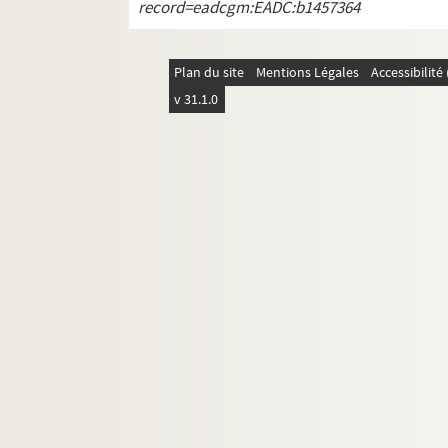
record=eadcgm:EADC:b1457364
Plan du site
Mentions Légales
Accessibilit
v 31.1.0