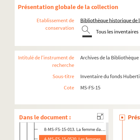
Présentation globale de la collection
Etablissement de
Bibliothèque historique de la
conservation
Tous les inventaires
Écrits
8-MS-FS-15-008. Hubertine Auclert. Le Droit politique de
Intitulé de l'instrument de
Archives de la Bibliothèqu
4-MS-FS-15-0519. Hubertine Auclert. Les Femmes arabes e
recherche
8-MS-FS-15-009. Hubertine Auclert. L'Argent de la femme 
Sous-titre
Inventaire du fonds Huberti
Hubertine Auclert.
Le Vote des femmes
(1908)
Cote
MS-FS-15
Documents préparatoires
8-MS-FS-15-010. Aux lecteurs
8-MS-FS-15-011. Le simulacre du suffrage universe
Dans le document :
Prés
8-MS-FS-15-012. Dégradée civique-née (chapitre 2
8-MS-FS-15-013. La femme dans la Commune, Voix
4-MS-FS-15-0520. Les femmes dans l'Etat (chapitr