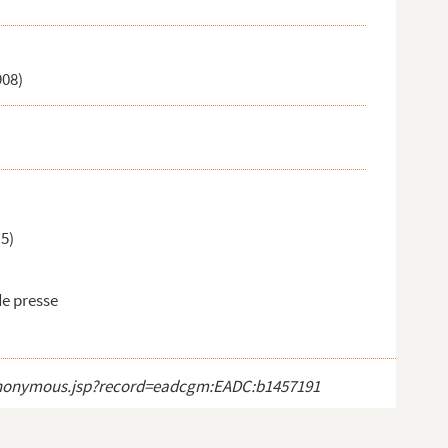
908)
 5)
e presse
ct_anonymous.jsp?record=eadcgm:EADC:b1457191