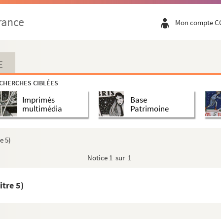
rance
Mon compte C
E
CHERCHES CIBLÉES
Imprimés
Base
multimédia
Patrimoine
e 5)
Notice
1 sur 1
tre 5)