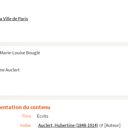
 Ville de Paris
s femmes (1878)
e Marie-Louise Bouglé
n Algérie (1900)
(1904)
ne Auclert
l (chapitre 1)
entation du contenu
)
Titre
Écrits
 données aux femmes (chapitres 3 à 4)
Index
Auclert, Hubertine (1848-1914)
[Auteur]
e 5)