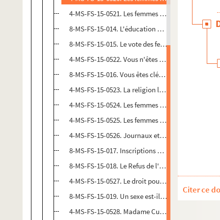
4-MS-FS-15-0521. Les femmes et le budget (chapitr
8-MS-FS-15-014. L'éducation politique des Françai
8-MS-FS-15-015. Le vote des femmes célibataires (
4-MS-FS-15-0522. Vous n'êtes pas militaires ! (chap
8-MS-FS-15-016. Vous êtes cléricales ! (chapitre 10
4-MS-FS-15-0523. La religion laïque (chapitre 11)
4-MS-FS-15-0524. Les femmes ont voté en France (
4-MS-FS-15-0525. Les femmes au cours de l'Histoir
4-MS-FS-15-0526. Journaux et sociétés féministes 
8-MS-FS-15-017. Inscriptions électorales et probl
8-MS-FS-15-018. Le Refus de l'impôt (chapitre 26)
4-MS-FS-15-0527. Le droit pour les femmes de péti
Citer ce d
8-MS-FS-15-019. Un sexe est-il supérieur à l'autre 
4-MS-FS-15-0528. Madame Curie et sa découverte 