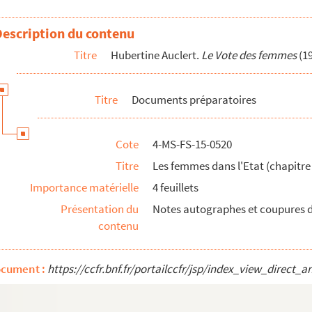
e 6)
Description du contenu
s (chapitre 7)
Titre
Hubertine Auclert.
Le Vote des femmes
(1
chapitre 8)
itre 9)
Titre
Documents préparatoires
)
Cote
4-MS-FS-15-0520
chapitre 12)
Titre
Les femmes dans l'Etat (chapitre
e (chapitres 13 à 17)
Importance matérielle
4 feuillets
(chapitre 20)
Présentation du
Notes autographes et coupures d
èmes soulevés par le vote des femmes (chapitres 22 à 24)
contenu
tionner (chapitre 29)
ocument :
https://ccfr.bnf.fr/portailccfr/jsp/index_view_dire
? (chapitre 30)
(chapitre 31)