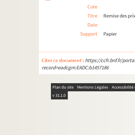
Cote
Titre
Remise des prix
Date
Support
Papier
Citer ce document :
https://ccfr.bnf.fr/por
record=eadcgm:EADC:b1457186
Plan du site
Mentions Légales
Accessibilit
v 31.1.0