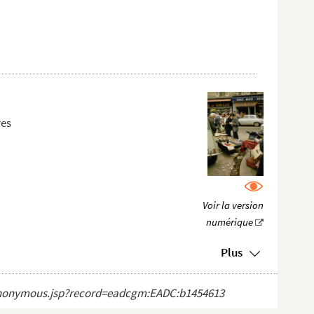
ves
Plus
ct_anonymous.jsp?record=eadcgm:EADC:b1454613