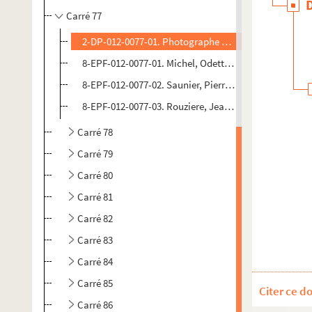
Carré 77
2-DP-012-0077-01. Photographe non identifié. Diaposi
8-EPF-012-0077-01. Michel, Odette (photographe). Ép
8-EPF-012-0077-02. Saunier, Pierre (photographe). É
8-EPF-012-0077-03. Rouziere, Jean F. (photographe).
Carré 78
Carré 79
Carré 80
Carré 81
Carré 82
Carré 83
Carré 84
Carré 85
Citer ce d
Carré 86