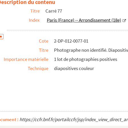
Description du contenu
Titre
Carré 77
tives
Index
Paris (France) -- Arrondissement (18e)
reuves
preuves
Cote
2-DP-012-0077-01
 Épreuves
Titre
Photographe non identifié. Diapositi
Importance matérielle
1 lot de photographies positives
Technique
diapositives couleur
ocument :
https://ccfr.bnf.fr/portailccfr/jsp/index_view_dire