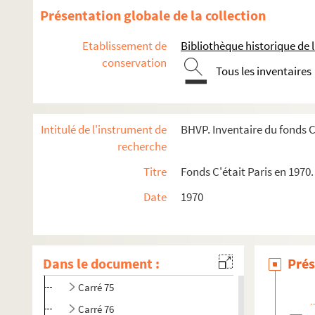
Présentation globale de la collection
e
Carrés 1 à 9. 17
arrondissement
Etablissement de
Bibliothèque historique de la
conservation
e
Carrés 10 à 28. 17
arrondissement
Tous les inventaires
e
e
Carrés 29 à 48. 17
et 18
arrondissements
e
Carrés 49 à 68. 18
arrondissement
Intitulé de l'instrument de
BHVP. Inventaire du fonds C'
e
Carrés 69 à 88 : 18
arrondissement
recherche
4-EPF-012-1778-005. de Paris quadrillé pour le concours : f
Titre
Fonds C'était Paris en 1970.
Carré 69
Date
1970
Carré 70
Carré 72
Carré 73
Dans le document :
Prés
Carré 74
Carré 75
Carré 76