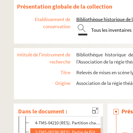
Présentation globale de la collection
Massé, Victor (1822-1884)
Massenet, Jules (1842-1912)
Etablissement de
Bibliothèque historique de la
conservation
Mathé, Édouard (1863-1936)
Tous les inventaires
Mathieu, Émile (1844-1932)
Mauprey, André (1881-1939)
Intitulé de l'instrument de
Bibliothèque historique de
Mauzin, Louis (18..-1935)
recherche
l'Association de la régie th
Mazellier, Jules (1879-1959)
Titre
Relevés de mises en scène l
Méhul, Étienne-Nicolas (1763-1817)
Mercier, Adalbert (1877-1913)
Origine
Association de la régie théâ
Mercier, René (1896-1973)
René Mercier. Déshabillez-vous ! : opérette en 3 actes. Pa
Dans le document :
Prés
4-TMS-04209 (RES). Livret de mise en scène imprimé
4-TMS-04210 (RES). Partition chant et piano imprimé
2-TMS-00238 (RES). Partie de flûte ronéotée