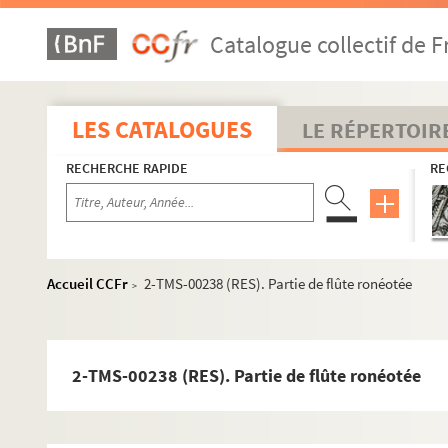
Catalogue collectif de F
LES CATALOGUES
LE RÉPERTOIR
RECHERCHE RAPIDE
RE
Maillart, Louis-Aimé (1817-1871)
Accueil CCFr
2-TMS-00238 (RES). Partie de flûte ronéotée
>
Maingueneau, Louis (1884-1950)
Malo, Charles (1835-1914)
Maréchal, Henri (1842-1924)
2-TMS-00238 (RES). Partie de flûte ronéotée
Marty, Georges (1860-1908)
Mascagni, Pietro (1863-1945)
Massa, André Philippe Alfred Regnier duc de (1837-1913)