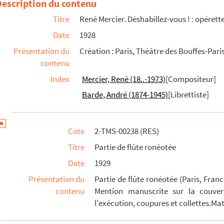
Description du contenu
Titre
René Mercier. Déshabillez-vous ! : opérett
Date
1928
Présentation du
Création : Paris, Théâtre des Bouffes-Par
contenu
Index
Mercier, René (18..-1973)
[Compositeur]
Barde, André (1874-1945)
[Librettiste]
Cote
2-TMS-00238 (RES)
Titre
Partie de flûte ronéotée
Date
1929
Présentation du
Partie de flûte ronéotée (Paris, Franc
contenu
Mention manuscrite sur la couvert
l'exécution, coupures et collettes.Mat