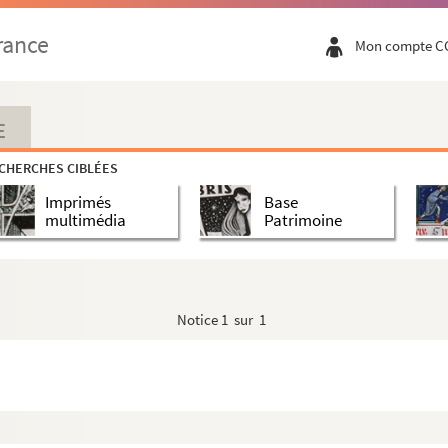
rance
Mon compte C
E
CHERCHES CIBLÉES
Imprimés
Base
multimédia
Patrimoine
Notice
1 sur 1