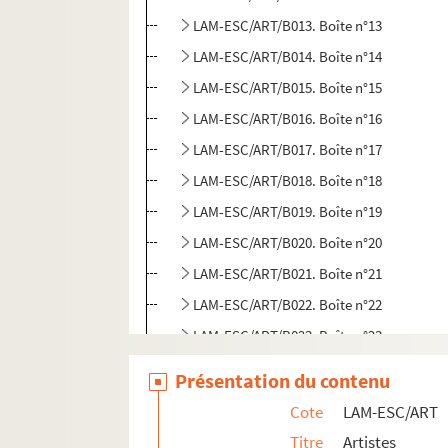
LAM-ESC/ART/B013. Boîte n°13
LAM-ESC/ART/B014. Boîte n°14
LAM-ESC/ART/B015. Boîte n°15
LAM-ESC/ART/B016. Boîte n°16
LAM-ESC/ART/B017. Boîte n°17
LAM-ESC/ART/B018. Boîte n°18
LAM-ESC/ART/B019. Boîte n°19
LAM-ESC/ART/B020. Boîte n°20
LAM-ESC/ART/B021. Boîte n°21
LAM-ESC/ART/B022. Boîte n°22
LAM-ESC/ART/B023. Boîte n°23
LAM-ESC/ART/B024. Boîte n°24
Présentation du contenu
LAM-ESC/ART/B025. Boîte n°25
Cote
LAM-ESC/ART
LAM-ESC/ART/B026. Boîte n°26
Titre
Artistes