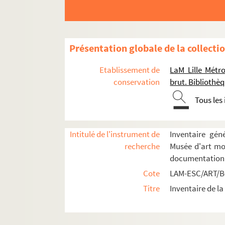
LAM-ESC/ART/B002. Boîte n°2
LAM-ESC/ART/B003. Boîte n°3
LAM-ESC/ART/B003/ALBA. Albasser Pierr
Présentation globale de la collecti
LAM-ESC/ART/B003/ALBE. Albert Gabriel
Etablissement de
LaM Lille Métr
LAM-ESC/ART/B003/ALBI. Albion
conservation
brut. Biblioth
LAM-ESC/ART/B003/ALBR. Albrand Emm
Tous les
LAM-ESC/ART/B003/ALCA. Alcantu Franc
LAM-ESC/ART/B003/ALCI. Alcide V.
LAM-ESC/ART/B003/ALEM. Alemany San
Intitulé de l'instrument de
Inventaire gén
recherche
Musée d'art mo
LAM-ESC/ART/B003/ALEX. Alex Kosta
documentation 
LAM-ESC/ART/B003/ALKA. Alkara Ovadi
Cote
LAM-ESC/ART/B
LAM-ESC/ART/B003/AMAR. Amar Paul
Titre
Inventaire de l
LAM-ESC/ART/B003/AMA. Amate Miguel
LAM-ESC/ART/B003/AMB. Ambroix Phili