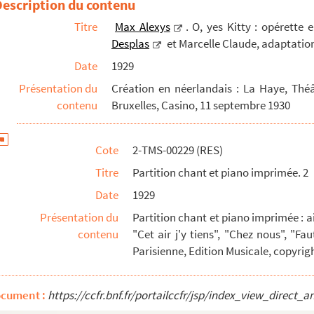
Description du contenu
e
Titre
Max Alexys
. O, yes Kitty : opérette 
Desplas
et Marcelle Claude, adaptatio
roles de Paul van Stalle et Charles Tutelier
Date
1929
Présentation du
Création en néerlandais : La Haye, Théâ
contenu
Bruxelles, Casino, 11 septembre 1930
Cote
2-TMS-00229 (RES)
Titre
Partition chant et piano imprimée. 2
Date
1929
Présentation du
Partition chant et piano imprimée : ai
contenu
"Cet air j'y tiens", "Chez nous", "Fau
Parisienne, Edition Musicale, copyrigh
ocument :
https://ccfr.bnf.fr/portailccfr/jsp/index_view_dire