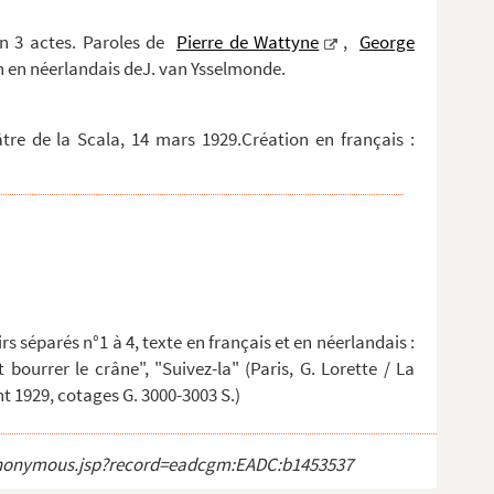
en 3 actes. Paroles de
Pierre de Wattyne
,
George
n en néerlandais deJ. van Ysselmonde.
tre de la Scala, 14 mars 1929.Création en français :
rs séparés n°1 à 4, texte en français et en néerlandais :
t bourrer le crâne", "Suivez-la" (Paris, G. Lorette / La
t 1929, cotages G. 3000-3003 S.)
ct_anonymous.jsp?record=eadcgm:EADC:b1453537