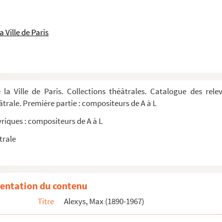
 Ville de Paris
 la Ville de Paris. Collections théâtrales. Catalogue des rel
éâtrale. Première partie : compositeurs de A à L
yriques : compositeurs de A à L
trale
Max Alexys. O, yes Kitty : opérette en 3 actes. Paroles de Pierre de Wattyne, George Desplas et Ma...
entation du contenu
Titre
Alexys, Max (1890-1967)
. 1
. 2