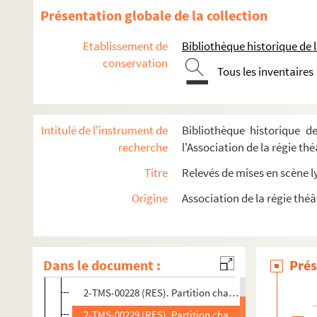
Présentation globale de la collection
Etablissement de
Bibliothèque historique de la
conservation
Tous les inventaires
Intitulé de l'instrument de
Bibliothèque historique de
recherche
l'Association de la régie th
Abraham, Paul (1892-1960)
Titre
Relevés de mises en scène l
Adam, Adolphe (1803-1856)
Alegiani, Romolo (1890-1956)
Origine
Association de la régie théâ
Alexys, Max (1890-1967)
Dans le document :
Prés
4-TMS-04582 (RES). Libretto dactylographié
2-TMS-00228 (RES). Partition chant et piano imprimée
2-TMS-00229 (RES). Partition chant et piano imprimée