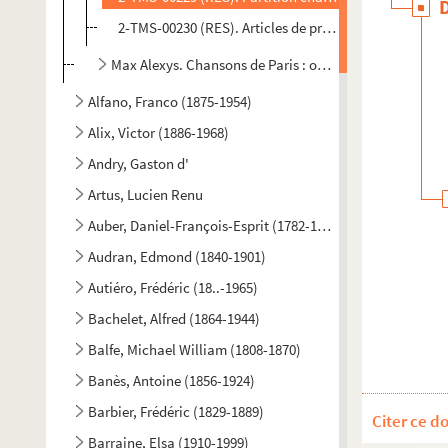
2-TMS-00230 (RES). Articles de presse et photographi
Max Alexys. Chansons de Paris : opérette en 3 actes. Pa
Alfano, Franco (1875-1954)
Alix, Victor (1886-1968)
Andry, Gaston d'
Artus, Lucien Renu
Auber, Daniel-François-Esprit (1782-1871)
Audran, Edmond (1840-1901)
Autiéro, Frédéric (18..-1965)
Bachelet, Alfred (1864-1944)
Balfe, Michael William (1808-1870)
Banès, Antoine (1856-1924)
Barbier, Frédéric (1829-1889)
Citer ce d
Barraine, Elsa (1910-1999)