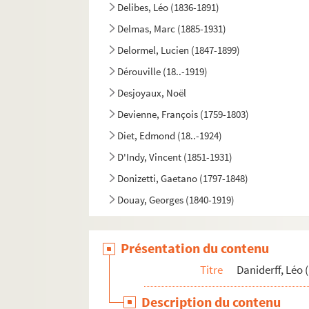
Delibes, Léo (1836-1891)
Delmas, Marc (1885-1931)
Delormel, Lucien (1847-1899)
Dérouville (18..-1919)
Desjoyaux, Noël
Devienne, François (1759-1803)
Diet, Edmond (18..-1924)
D'Indy, Vincent (1851-1931)
Donizetti, Gaetano (1797-1848)
Douay, Georges (1840-1919)
Dubois, Théodore (1837-1924)
Dubost, Louis-Antoine (18..-1907)
Présentation du contenu
Dukas, Paul (1865-1935)
Titre
Daniderff, Léo 
Dupont, Gabriel (1878-1914)
Description du contenu
Duprato, Jules (1827-1892)