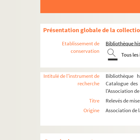
Casirola, Angelo (18..-1913)
Caspers, Henri (1825-1906)
Chabrier, Emmanuel (1841-1894)
Présentation globale de la collecti
Charpentier, Gustave (1860-1956)
Etablissement de
Bibliothèque his
Chassaigne, Francis (1847-1922)
conservation
Tous les
Christiné, Henri (1867-1941)
Cilea, Francesco (1866-1950)
Clapisson, Louis (1808-1866)
Intitulé de l'instrument de
Bibliothèque h
recherche
Catalogue des 
Clérice, Justin (1863-1908)
l'Association de
Cohen, Jules (1835-1901)
Titre
Relevés de mise
Collin, Lucien (1849-1919)
Origine
Association de l
Coquatrix, Bruno (1910-1979)
Costé, Jules (1828-1883)
Cras, Jean (1879-1932)