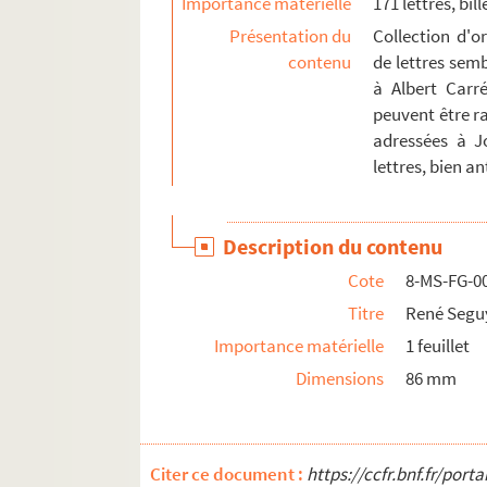
Importance matérielle
171 lettres, bil
Présentation du
Collection d'o
contenu
de lettres semb
à Albert Carr
peuvent être ra
adressées à J
lettres, bien a
Description du contenu
Cote
8-MS-FG-0
Titre
René Seguy
Importance matérielle
1 feuillet
Dimensions
86 mm
Citer ce document :
https://ccfr.bnf.fr/por