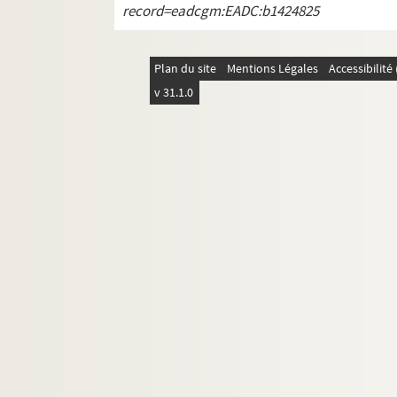
record=eadcgm:EADC:b1424825
Plan du site
Mentions Légales
Accessibilit
v 31.1.0