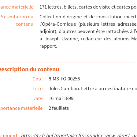
ance matérielle
171 lettres, billets, cartes de visite et cartes p
Présentation du
Collection d'origine et de constitution ince
 non identifié
contenu
l'Opéra-Comique (plusieurs lettres adressé
adjoint), d'autres peuvent être rattachées à l'
on identifié
à Joseph Uzanne, rédacteur des albums Mari
rapport.
de visite
ale à Léon Jancey
Description du contenu
Cote
8-MS-FG-00256
ondant non identifié
Titre
Jules Cambon. Lettre à un destinataire no
Date
16 mai 1899
 non identifié
portance matérielle
2 feuillets
nt non identifié
spondant non identifié
non identifié
ocument :
https://ccfr.bnf.fr/portailccfr/jsp/index_view_dire