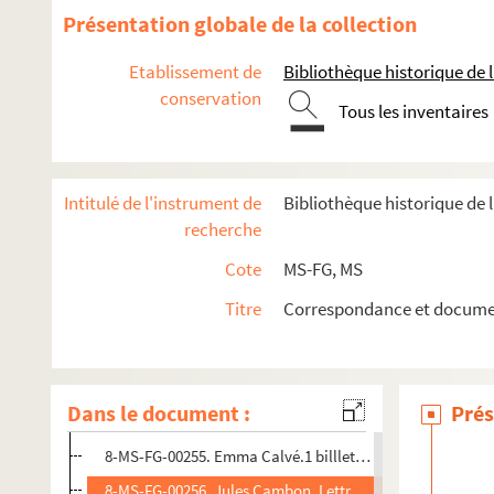
8-MS-FG-00246. Docteur H. Barth. Billet
Présentation globale de la collection
8-MS-FG-00246 bis. Certificat du médecin Antoine Bastide, 
Etablissement de
Bibliothèque historique de la
8-MS-FG-00247. Bérard de Montours. Lettre au colonel Ta
conservation
Tous les inventaires
8-MS-FG-00247 bis. Emile Berr. Billet à en-tête du Figaro
8-MS-FG-00248 bis. Alexandre Bisson. 2 lettres à des corr
8-MS-FG-00249. Raoul de Boisdeffre. 3 lettres adressées 
Intitulé de l'instrument de
Bibliothèque historique de 
8-MS-FG-00249 bis. Paul Bourget. 2 lettres adressées à de
recherche
8-MS-FG-00250. Frank Charles Bostock. Carte de visite
Cote
MS-FG, MS
8-MS-FG-00250 bis. Louis-Maurice Boutet de Monvel. Cart
Titre
Correspondance et documen
8-MS-FG-00251. Louis Breguet.Lettre à un correspondant 
8-MS-FG-00252. Paul Brouardel. 2 billets à des correspond
8-MS-FG-00253. Henri Cain. Billet à un correspondant non
Dans le document :
Prés
8-MS-FG-00254. Gaston Calmette. Lettre et carte de visite 
8-MS-FG-00255. Emma Calvé.1 billlet pneumatique à Léon 
8-MS-FG-00256. Jules Cambon. Lettre à un destinataire no