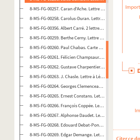
Import
8-MS-FG-00257. Caran d'Ache. Lettre à Mme V. Varlen
8-MS-FG-00258. Carolus-Duran. Lettre à un correspondant
8-MS-FG-00356. Albert Carré. 2 lettres à Léon Jancey
8-MS-FG-00259. Berthe Cerny. Lettre à un correspondant n
8-MS-FG-00260. Paul Chabas. Carte de visite
8-MS-FG-00261. Félicien Champsaur. 2 lettres et une carte 
8-MS-FG-00262. Gustave Charpentier. Lettre et carte post
8-MS-FG-00263. J. Chasle. Lettre à Léon Jancey
8-MS-FG-00264. Georges Clemenceau. Lettre à un corresp
8-MS-FG-00265. Ernest Constans. Lettre à Albert Carré
8-MS-FG-00266. François Coppée. Lettre à un destinataire
Im
8-MS-FG-00267. Alphonse Daudet. Lettre à un corresponda
8-MS-FG-00268. Edouard Debat-Ponsan. Lettre à un corre
8-MS-FG-00269. Edgar Demange. Lettre à un destinataire 
Citer ce d