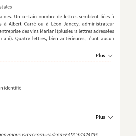
ostales
rtaines. Un certain nombre de lettres semblent liées à
es à Albert Carré ou à Léon Jancey, administrateur
entreprise des vins Mariani (plusieurs lettres adressées
ani). Quatre lettres, bien antérieures, n'ont aucun
Plus
n identifié
Plus
ct_anonymous.jsp?record=eadcgm:EADC:b1424735