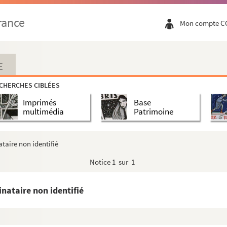
rance
Mon compte C
E
CHERCHES CIBLÉES
Imprimés
Base
multimédia
Patrimoine
taire non identifié
 du spectacle des années 1890 à 1920
Notice
1 sur 1
n identifié
é
nataire non identifié
ant non identifié