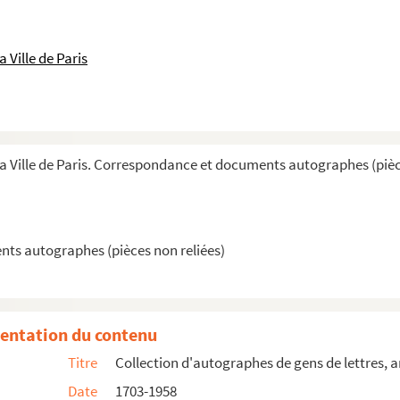
et du chirurgien Pierre Aymeri, des blessures constatées sur ...
 Ville de Paris
llandier
 à un correspondant non identifié
espondants non identifiés
à son médecin
la Ville de Paris. Correspondance et documents autographes (pièc
s correspondants non identifiés
e postale à un correspondant non identifié
ts autographes (pièces non reliées)
non identifié
ants non identifiés
 identifié
entation du contenu
à des destinataires non identifiés
Titre
Collection d'autographes de gens de lettres, a
Jancey et 1 lettre à un correspondant non identifié
Date
1703-1958
n identifié