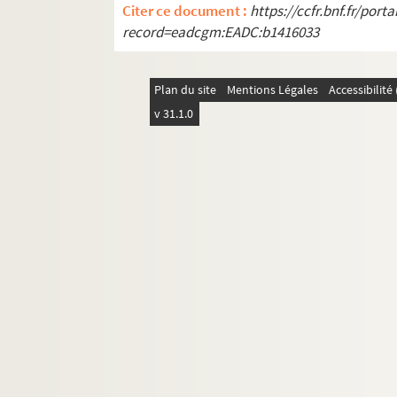
Citer ce document :
https://ccfr.bnf.fr/por
record=eadcgm:EADC:b1416033
Plan du site
Mentions Légales
Accessibilit
v 31.1.0