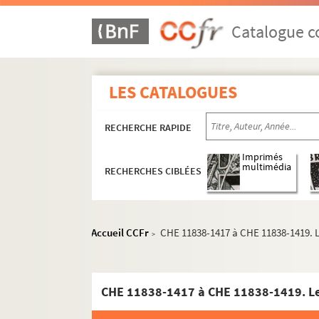
Catalogue co
LES CATALOGUES
RECHERCHE RAPIDE
Imprimés
multimédia
RECHERCHES CIBLÉES
Accueil CCFr
CHE 11838-1417 à CHE 11838-1419. L
>
Documents administratifs, juridiques, éphem
CHE 11838-1417 à CHE 11838-1419. Let
Formation et carrière professionnelle