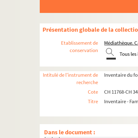
Correspondances des membres de la famille Chén
Correspondance entre les membres de la 
Correspondance Constantin-Xavier Chén
Présentation globale de la collecti
Correspondance Louis-Sauveur de Chéni
Etablissement de
Médiathèque. C
Correspondance de Madeleine de Chénier
conservation
Tous les
Correspondance d'André de Chénier
Correspondance de Gabriel de Chénier et d
Intitulé de l'instrument de
Inventaire du f
Correspondance de M. Gabriel de Ché
recherche
Correspondance d'Élisa de Chénier, 
Cote
CH 11768-CH 3
34007. Correspondance avec Auguste
Titre
Inventaire - Fam
Lettres adressées à Elisa de Chénier née
CHE 11794-4 à CHE 11794-8 ; CHE 11
CHE 11838-492 . Lettre de David d'A
Dans le document :
CHE 11839-465. Lettre de Madame D.