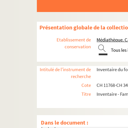
Correspondances des membres de la famille Chén
Correspondance entre les membres de la 
Correspondance Constantin-Xavier Chén
Présentation globale de la collecti
Correspondance Louis-Sauveur de Chéni
Etablissement de
Médiathèque. C
Correspondance de Madeleine de Chénier
conservation
Tous les
Correspondance d'André de Chénier
Correspondance de Gabriel de Chénier et d
Intitulé de l'instrument de
Inventaire du f
Correspondance de M. Gabriel de Ché
recherche
Correspondance d'Élisa de Chénier, 
Cote
CH 11768-CH 3
34007. Correspondance avec Auguste
Titre
Inventaire - Fam
Lettres adressées à Elisa de Chénier née
CHE 11794-4 à CHE 11794-8 ; CHE 11
CHE 11838-492 . Lettre de David d'A
Dans le document :
CHE 11839-465. Lettre de Madame D.