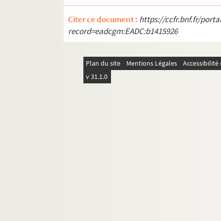
Citer ce document :
https://ccfr.bnf.fr/por
record=eadcgm:EADC:b1415926
Plan du site
Mentions Légales
Accessibilit
v 31.1.0