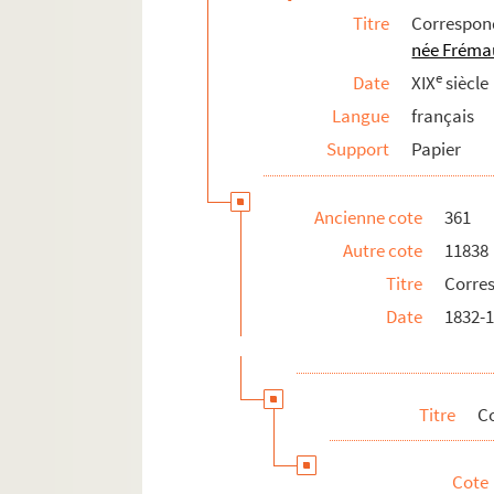
Titre
Correspo
CHE 11838-1170 à CHE 11838-1172.
née Fréma
CHE 11838-1173. Lettre de P. de 
e
Date
XIX
siècle
CHE 11838-1174 à CHE 11838-118
Langue
français
CHE 13690-46 ; CHE 13690-81 à C
Support
Papier
CHE 11838-1186 à CHE 11838-1189
CHE 11838-1190 à CHE 11838-119
Ancienne cote
361
CHE 11838-1192. Lettre d'Eugène M
Autre cote
11838
CHE 11838-1193. Lettre de G. Mill
Titre
Corre
CHE 11838-108 ; CHE 11838-1194
Date
1832-
CHE 11838-1195 à CHE 11838-119
CHE 11838-1197 à CHE 11838-1199
CHE 11838-1200. Lettre d'E. de 
Titre
C
CHE 11838-1201. Lettre de Mons
CHE 11838-1202. Lettre du marq
Cote