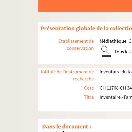
CHE 11838-1044. Lettre de Laver
CHE 11838-164 ; CHE 11838-1045
CHE 11838-1046. Lettre du généra
Présentation globale de la collecti
CHE 11838-1047 à CHE 11838-1048
CHE 11838-1049 à CHE 11838-1050
Etablissement de
Médiathèque. C
CHE 11838-1051. Lettre du génér
conservation
Tous les
CHE 11838-121 ; CHE 11838-1052
CHE 11838-1053. Lettre d'Alfred 
Intitulé de l'instrument de
Inventaire du f
CHE 11838-1054 à CHE 11838-105
recherche
CHE 11838-1337. Lettre de Lélut
Cote
CH 11768-CH 3
CHE 13690-2 à CHE 13690-16 ; CH
Titre
Inventaire - Fam
CHE 11838-144 à CHE 11838-147 
CHE 11838-13 ; CHE 11838-1086.
CHE 11838-132 à CHE 11838-133 ;
Dans le document :
CHE 11838-1088. Lettre de Franç