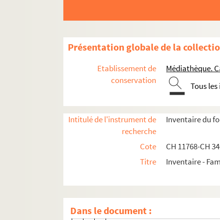
CHE 11838-1002. Lettre de Monsi
CHE 11827-1 A à CHE 11827-1 D. 
CHE 11838-1003 à CHE 11838-1004
Présentation globale de la collecti
CHE 11838-1005. Lettre d'H. de L
CHE 11838-27 à CHE 11838-28 ; C
Etablissement de
Médiathèque. C
CHE 11768-15 à CHE 11768-16 ; C
conservation
Tous les
CHE 11838-1023. Lettre du vicomt
CHE 11838-1024. Lettre du baro
Intitulé de l'instrument de
Inventaire du f
CHE 11838-38. Lettre à Madame La
recherche
CHE 11838-1027 à CHE 11838-1028
Cote
CH 11768-CH 3
CHE 11838-1030 à CHE 11838-1034
Titre
Inventaire - Fam
CHE 11838-1035. Lettre d'E. Las[a
CHE 11838-1036 à CHE 11838-1038
CHE 11799-64 ; CHE 11799-67 ; 
Dans le document :
CHE 11818-6. Correspondance av