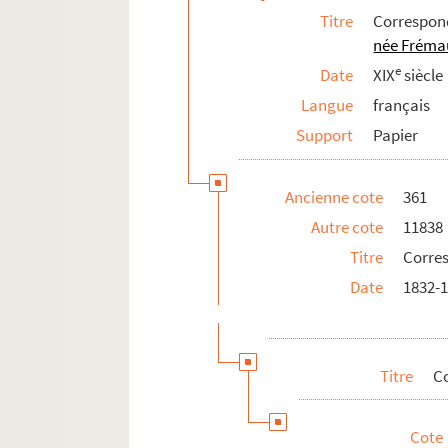
Titre
Correspo
CHE 11838-1120 à CHE 11838-1123
née Fréma
CHE 11838-1124 à CHE 11838-112
e
Date
XIX
siècle
CHE 11838-1126. Lettre de monsi
Langue
français
CHE 11838-1127. Lettre de Monsie
Support
Papier
CHE 11838-1133. Lettre d'Alphon
CHE 11838-1134. Lettre de monsi
Ancienne cote
361
CHE 11838-44 ; CHE 11838-1135 
Autre cote
11838
CHE 11838-100. Envoi de 5 franc
Titre
Corre
CHE 11838-1137 à CHE 11838-113
Date
1832-
CHE 11838-1140 à CHE 11838-1145
CHE 11838-1146 à CHE 11838-1149
CHE 11838-1157. Lettre de Martin
Titre
C
CHE 11838-89 ; CHE 11838-1158 
CHE 11823-7 E ; CHE 11823-16 F
Cote