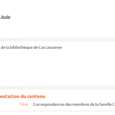
néral de division Chabaud Latour
evêque d'Aix (Georges Chalandon)
, Aude
énéral Changarnier
rac
 à CHE 11838-385. Correspondance avec Monsieur de Charlieu
HE 11838-389 à CHE 11838-396. Correspondance avec monsieur Charpentie
r de la bibliothèque de Carcassonne
u sujet des droits des oeuvres d'André de Chénier et Marie Joseph de Ch
hé au secrétariat du grand Maréchal du Palais de l'Empereur
 comtesse Victorine de Chastenay
hénier du Charpreau de Bordeaux
entation du contenu
 princesse de Chimay
Titre
Correspondances des membres de la famille Ch
lary