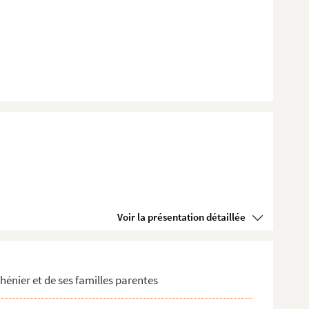
r
énier avec le...
Voir la présentation détaillée
énier et de ses familles parentes