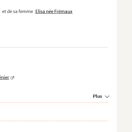
0-47 ; CHE 13690-49 ; CHE 13690-52 ; CHE 13690-58 à CHE 13690-61 ; CHE
et de sa femme
Elisa née Frémaux
ssard de Corbigny
énier
Plus