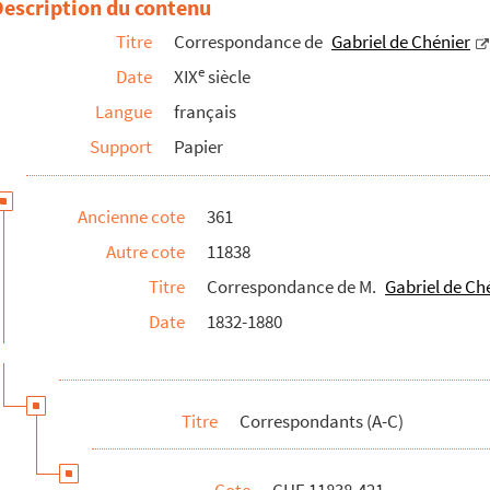
Description du contenu
; CHE 13690-24 ; CHE 13690-30 ; CHE 13690-41 ; CHE 13690-45 ; CHE 1369
Titre
Correspondance de
Gabriel de Chénier
u service du Plan de Paris à la préfecture de la Seine
e
Date
XIX
siècle
Langue
français
M. de Colonjon
Support
Papier
ano
41 ; CHE 11838-427 à CHE 11838-432. Correspondance avec la famille Bro
Ancienne cote
361
au, préfet de la Somme
Autre cote
11838
41. Correspondance avec Romain Cornut fils
Titre
Correspondance de M.
Gabriel de Ch
archal
Date
1832-1880
e Courtigis
sin de Montauban, ministre de la Guerre
nce L. Czartoryski
Titre
Correspondants (A-C)