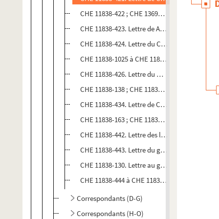
CHE 11838-422 ; CHE 13690-17 à CHE 13690-18 
CHE 11838-423. Lettre de A. Clusson, employé a
CHE 11838-424. Lettre du Colonel Coe[ure]
CHE 11838-1025 à CHE 11838-1026. Lettres de 
CHE 11838-426. Lettre du Marquis de Conegli
CHE 11838-138 ; CHE 11838-140 à CHE 11838-1
CHE 11838-434. Lettre de Charles Jules Cornu
CHE 11838-163 ; CHE 11838-435 à CHE 11838-4
CHE 11838-442. Lettre des libraires Cosse et M
CHE 11838-443. Lettre du général de division d
CHE 11838-130. Lettre au général Charles Cou
CHE 11838-444 à CHE 11838-445. Lettres du pri
Correspondants (D-G)
Correspondants (H-O)