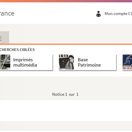
ire de Jouy-en-Josas
rance
Mon compte C
ommandant F. Cailhé de Geine
e avec monsieur de Cailleux
 général du ministre de la Guerre
E
CHERCHES CIBLÉES
éral Canrobert
Imprimés
Base
reur-général au Palais Valentini à Rome
multimédia
Patrimoine
6. Correspondance avec J. Carbuccia
ron Du Casse, chancelier de légation de l'Empereur à Turin
e avec le Maréchal de Castellane
Notice
1 sur 1
369 à CHE 11838-371. Lettres de Jean-Baptiste Castres
ce-amiral Casy
onseigneur Césaire, Cardinal Archevêque de Besançon