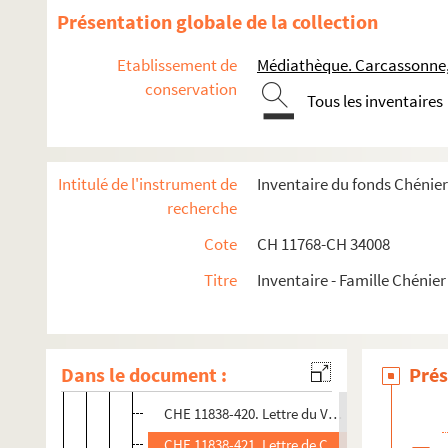
CHE 11838-379 à CHE 11838-380. Lettres du gé
Présentation globale de la collection
CHE 11838-210. Lettre de Monseigneur l'arch
Etablissement de
Médiathèque. Carcassonne
CHE 11838-381 à CHE 11838-382. Lettres du g
conservation
Tous les inventaires
CHE 11838-383. Lettre de Monsieur de Chante
CHE 11838-29 ; CHE 11838-31 ; CHE 11838-384
CHE 11838-58 à 11838-63 ; CHE 11838-387 ; C
Intitulé de l'instrument de
Inventaire du fonds Chénie
CHE 11768-38 à CHE 11768-42. Correspondance a
recherche
CHE 11838-397. Lettre de monsieur Charras
Cote
CH 11768-CH 34008
CHE 11838-398. Lettre de Chasseriau
Titre
Inventaire - Famille Chénier
CHE 11838-399. Lettre de Th. Chastang, attac
CHE 11838-400 à CHE 11838-410. Lettres de la
CHE 11838-416 à CHE 11838-417. Lettres de C
Dans le document :
Prés
CHE 11838-418 à CHE 11838-419. Lettres de la
CHE 11838-420. Lettre du Vicomte Justinien C
CHE 11838-421. Lettre de C. Claude