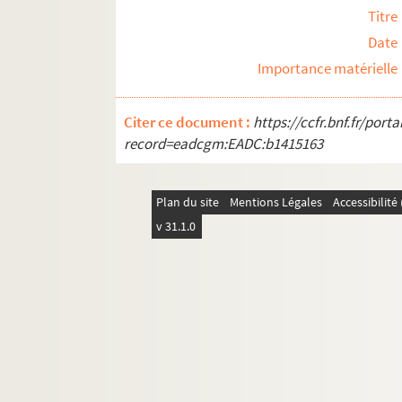
Articles de presse
Titre
Manuscrits et imprimés par divers auteurs
Date
Documents iconographiques
Importance matérielle
Citer ce document :
https://ccfr.bnf.fr/por
record=eadcgm:EADC:b1415163
Plan du site
Mentions Légales
Accessibilit
v 31.1.0