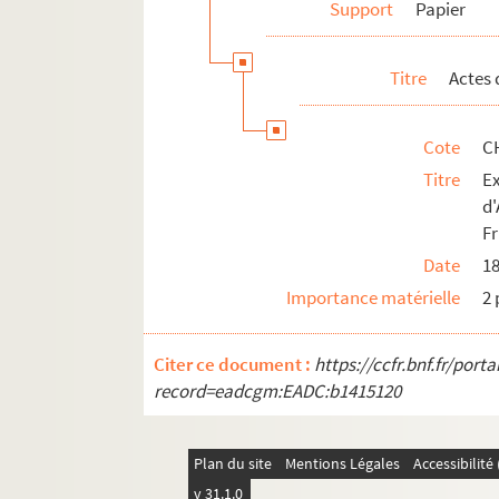
Support
Papier
Titre
Actes 
Cote
C
Titre
E
d
F
Date
1
Importance matérielle
2 
Citer ce document :
https://ccfr.bnf.fr/por
record=eadcgm:EADC:b1415120
Plan du site
Mentions Légales
Accessibilit
v 31.1.0