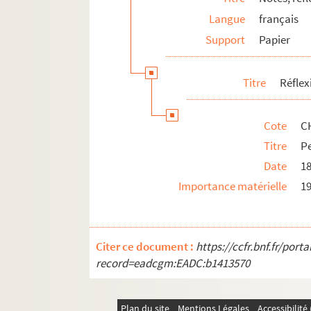
Langue
français
Support
Papier
Titre
Réflex
Cote
C
Titre
Pe
Date
1
Importance matérielle
19
Citer ce document :
https://ccfr.bnf.fr/por
record=eadcgm:EADC:b1413570
Plan du site
Mentions Légales
Accessibilit