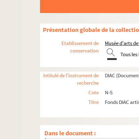
Artistes. SEGURA, Esterio
Artistes. SEHGAL, Amar Nath
Artistes. SEHGAL, Tino
Présentation globale de la collecti
Artistes. SE-HO, Kim
Artistes. SEIDEL, Jochen
Etablissement de
Musée d'arts de
Photographes. SEIDNER, David
conservation
Tous les
Architectes. SEIGNEUR, François
Artistes. SEILER, Hans
Intitulé de l'instrument de
DIAC (Document
Photographes. SEILER, Kerim
recherche
Artistes. SEILING, Olivia
Cote
N-S
Artistes. SEINCE, Jean Alain
Titre
Fonds DIAC arti
Photographes. SEINO, Yoshiko
Artistes. SEITZ, Gustav
Artistes. SEKA SEVERIN TUDJA,
Dans le document :
Artistes. SEKINE, Yoshio