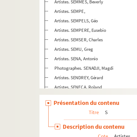
Artistes. SEMMES, Beverly
Artistes. SEMPE,
Artistes. SEMPELS, Géo
Artistes. SEMPERE, Eusebio
Artistes. SEMSER, Charles
Artistes. SEMU, Greg
Artistes. SENA, Antonio
Photographes. SENADJI, Magdi
Artistes. SENDREY, Gérard
Artistes. SENECA, Roland
Artistes. SENECHAL, Sylvie
Présentation du contenu
Artistes. SENET,
Titre
S
Photographes. SENEZ, Jean Paul
Artistes. SENGA,
Description du contenu
Artistes. SENGL, Peter
Cote
Artistes