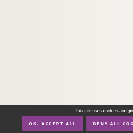
Artistes. SHEEMAN, Maura
Artistes. SHEINMAN, Daniella
Artistes. SHELLEY, Ward
Artistes. SHEMI,
Artistes. SHEPHERD, Kate
Artistes. SHERIDAN, Georges
Photographes. SHERMAN, Cindy
Artistes. SHERMAN, Sarai
Photographes. SHERWOOD, Andrew
Artistes. SHETLAND, Ilric
Artistes. SHEWARD, Tim
Artistes. SHIBA, Hideatsu
This site uses cookies and gi
Photographes. SHIBATA, Toshio
OK, ACCEPT ALL
DENY ALL CO
Artistes. SHIELDS, Alan