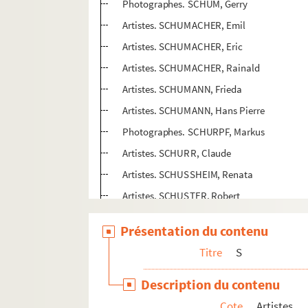
Photographes. SCHUM, Gerry
Artistes. SCHUMACHER, Emil
Artistes. SCHUMACHER, Eric
Artistes. SCHUMACHER, Rainald
Artistes. SCHUMANN, Frieda
Artistes. SCHUMANN, Hans Pierre
Photographes. SCHURPF, Markus
Artistes. SCHURR, Claude
Artistes. SCHUSSHEIM, Renata
Artistes. SCHUSTER, Robert
Photographes. SCHUTTE, Gerda
Présentation du contenu
Artistes. SCHUTTE, Thomas
Titre
S
Artistes. SCHUTZ, Dana
Artistes. SCHUURMAN, Theo
Description du contenu
Artistes. SCHUYFF, Peter
Cote
Artistes