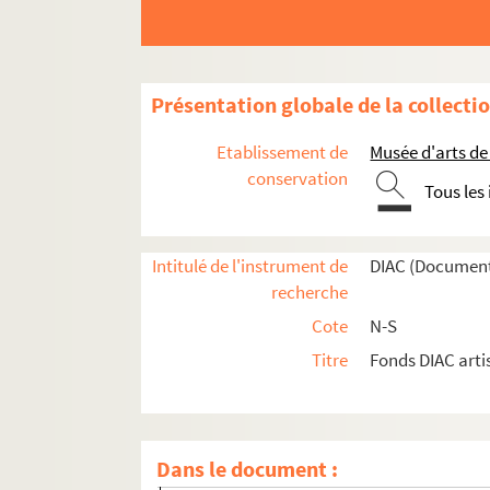
Artistes. SCHOT, Ben
Artistes. SCHOTTLE, Rudiger
Artistes. SCHOUTEN, Marien
Présentation globale de la collecti
Artistes. SCHRADER, HD
Artistes. SCHREIB, Werner
Etablissement de
Musée d'arts de
Artistes. SCHREIBER, Christoph
conservation
Tous les
Artistes. SCHREITER, Johannes
Artistes. SCHRODER, Frank
Intitulé de l'instrument de
DIAC (Document
Artistes. SCHRODER-SONNENSTERN, Friedr
recherche
Artistes. SCHRUDDE, Nicolas
Cote
N-S
Artistes. SCHUBERT, Peter
Titre
Fonds DIAC arti
Artistes. SCHUFFENECKER, Claude-Emile
Photographes. SCHUH, Gotthard
Artistes. SCHUHMACHER, Wim
Dans le document :
Artistes. SCHUITEN, François