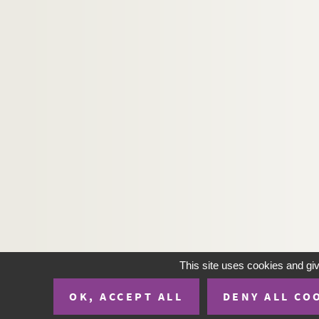
Artistes. SEHGAL, Tino
Artistes. SE-HO, Kim
Artistes. SEIDEL, Jochen
Photographes. SEIDNER, David
Architectes. SEIGNEUR, François
Artistes. SEILER, Hans
Photographes. SEILER, Kerim
Artistes. SEILING, Olivia
Artistes. SEINCE, Jean Alain
Photographes. SEINO, Yoshiko
Artistes. SEITZ, Gustav
Artistes. SEKA SEVERIN TUDJA,
This site uses cookies and gi
Artistes. SEKINE, Yoshio
OK, ACCEPT ALL
DENY ALL CO
Photographes. SEKULA, Allan