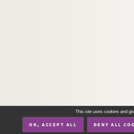
Artistes. SCHOBINGER, Karl F.
Artistes. SCHOELLKOPF, Jean-Louis
Artistes. SCHOENBERG,
Artistes. SCHOENDORFF, Max
Artistes. SCHOFFER, Nicolas
Artistes. SCHOFIELD, Stephen
Artistes. SCHOLDER, Fritz
Artistes. SCHOLTEN, Herman
Artistes. SCHOLTEN, Jan
Artistes. SCHOLTES, Armand
Artistes. SCHOLTES & ULIVIERI,
Artistes. SCHOLZ, Frances
This site uses cookies and gi
Artistes. SCHOLZ, Werner
OK, ACCEPT ALL
DENY ALL CO
Photographes. SCHOMMER, Alberto