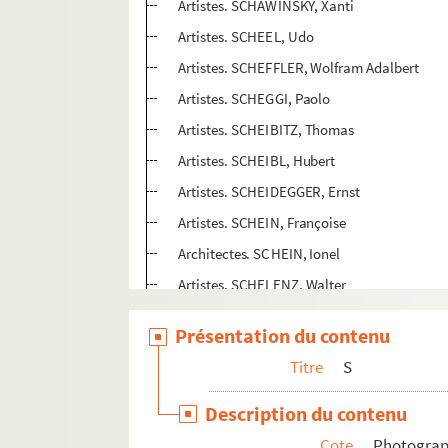
Artistes. SCHAWINSKY, Xanti
Artistes. SCHEEL, Udo
Artistes. SCHEFFLER, Wolfram Adalbert
Artistes. SCHEGGI, Paolo
Artistes. SCHEIBITZ, Thomas
Artistes. SCHEIBL, Hubert
Artistes. SCHEIDEGGER, Ernst
Artistes. SCHEIN, Françoise
Architectes. SCHEIN, Ionel
Artistes. SCHELENZ, Walter
Artistes. SCHELLE, Susan
Présentation du contenu
Architectes. SCHEMPP, Dieter
Titre
S
Artistes. SCHENDEL, Mira
Artistes. SCHEPS, Marc
Description du contenu
Artistes. SCHER, Julia
Cote
Photogra