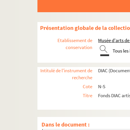
Architectes. SCARPA, Carlo
Artistes. SCATIZZI, Sergio
Artistes. SCHAAR, Monique
Présentation globale de la collecti
Photographes. SCHABUS, Hans
Artistes. SCHAD, Christian
Etablissement de
Musée d'arts de
Artistes. SCHAD, Robert
conservation
Tous les
Photographes. SCHADEBERG, Jurgen
Photographes. SCHAEFER, Anne
Intitulé de l'instrument de
DIAC (Document
Artistes. SCHAERF, Eran
recherche
Photographes. SCHAEWEN, Deidi (von)
Cote
N-S
Photographes. SCHAFER, Rudolf
Titre
Fonds DIAC arti
Artistes. SCHAFFLER-WOLF, Ingeborg
Artistes. SCHAFHAUSEN, Nicolaus
Artistes. SCHALL, Lothar
Dans le document :
Artistes. SCHALLER, André