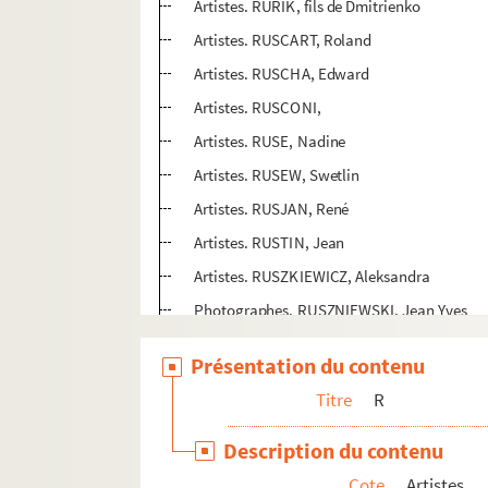
Artistes. RURIK, fils de Dmitrienko
Artistes. RUSCART, Roland
Artistes. RUSCHA, Edward
Artistes. RUSCONI,
Artistes. RUSE, Nadine
Artistes. RUSEW, Swetlin
Artistes. RUSJAN, René
Artistes. RUSTIN, Jean
Artistes. RUSZKIEWICZ, Aleksandra
Photographes. RUSZNIEWSKI, Jean Yves
Artistes. RUTAULT, Claude
Présentation du contenu
Artistes. RUTH, Anna
Titre
R
Artistes. RUTHENBECK, Reiner
Artistes. RUTHI, Andreas
Description du contenu
Artistes. RUYTER, Georg
Cote
Artistes