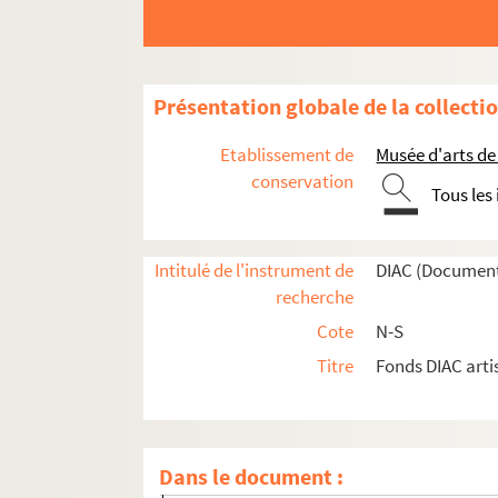
Artistes. RUESTES, Francesc
Photographes. RUETZ, Michael
Photographes. RUFF, Thomas
Présentation globale de la collecti
Artistes. RUFFI, Gianni
Photographes. RUFFLE, Jean Jacques
Etablissement de
Musée d'arts de
Artistes. RUFINO, José
conservation
Tous les
Artistes. RUFLEDT, Manja
Artistes. RUGE, Ane Mette
Intitulé de l'instrument de
DIAC (Document
Artistes. RUGGERI, Piero
recherche
Artistes. RUGGIRELLO, Jean-Claude
Cote
N-S
Artistes. RUGY, Manuel de
Titre
Fonds DIAC arti
Artistes. RUHLE, Rutjer
Artistes. RUHM, Constanze
Artistes. RUHM, Gerhard
Dans le document :
Photographes. RUITER, Jean