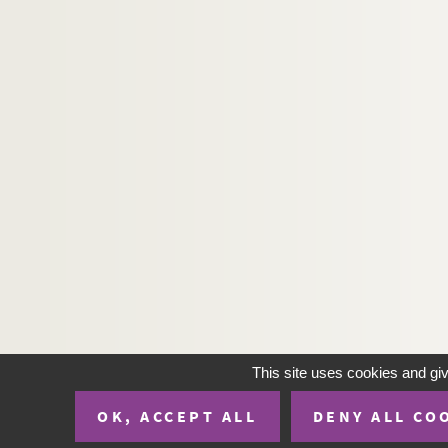
Artistes. RENAUDON, Robert
Artistes. RENAULT, Annick
Artistes. RENAULT, Jean
Photographes. RENAULT, Sophie
Artistes régionaux. RENAUT, Christian
Artistes. RENDON, Manuel
Photographes. RENE JACQUES,
Artistes régionaux. RENEFRANCE,
Artistes. RENNER, Lois
Artistes. RENONCIAT, Christian
Artistes. RENOT,
Artistes. RENOUF, Edda
This site uses cookies and gi
Artistes. RENOUF, Georges
OK, ACCEPT ALL
DENY ALL CO
Artistes. RENTMEISTER, Thomas