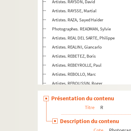
Artistes. RAYSON, David
Artistes. RAYSSE, Martial
Artistes. RAZA, Sayed Haider
Photographes. READMAN, Sylvie
Artistes. REAL DEL SARTE, Philippe
Artistes. REALINI, Giancarlo
Artistes. REBETEZ, Boris
Artistes. REBEYROLLE, Paul
Artistes. REBOLLO, Marc
Artistes. REBOUSSIN, Roger
Photographes. REBUFA, Olivier
Présentation du contenu
Artistes. REBULL, Joan
Titre
R
Artistes. REBY, Judith
Artistes. RECALCATI, Antonio
Description du contenu
Artistes. RECH, Stéphane
Cote
Photogra