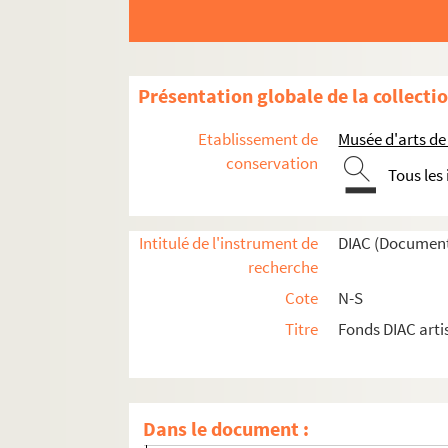
Artistes. RAUCHBACH, Valérie
Artistes. RAUH, Caspar Walter
Photographes. RAUH, Olaf
Présentation globale de la collecti
Artistes. RAULET, Denis
Photographes. RAULT, Jean
Etablissement de
Musée d'arts de
Artistes. RAUSCHENBERG, Robert
conservation
Tous les
Artistes régionaux. RAUTENSTRAUCH, Ekke
Artistes. RAUZIER, Hélenne
Intitulé de l'instrument de
DIAC (Document
Artistes. RAVAUD, Noël
recherche
Artistes. RAVEEL, Roger
Cote
N-S
Artistes. RAVEL, Daniel
Titre
Fonds DIAC arti
Artistes. RAVENSCROFT, Ben
Artistes. RAVENTOS, Maria Asuncion
Artistes. RAVILLY, Pascale
Dans le document :
Artistes. RAVOTTI, Berto