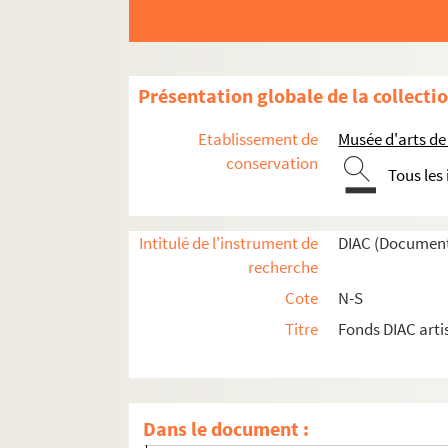
Artistes. PHILIPPE, Jean-Paul
Artistes. PHILIPPEAUX, Bernard
Artistes. PHILIPS,
Présentation globale de la collecti
Artistes. PHILLIPS, Peter
Artistes. PHILLIPS, Richard
Etablissement de
Musée d'arts de
Artistes. PHILLIPS,
conservation
Tous les
Artistes. PHILOLAOS,
Artistes régionaux. PHOLIEN, Cyrille
Intitulé de l'instrument de
DIAC (Document
Artistes. PIA, Raphaelle
recherche
Artistes. PIALAT, Maurice
Cote
N-S
Architectes. PIANO, Renzo
Titre
Fonds DIAC arti
Artistes. PIATELLA, O.
Artistes. PIATTELLA,
Artistes. PIAUBERT, Jean
Dans le document :
Photographes. PIC, Roger