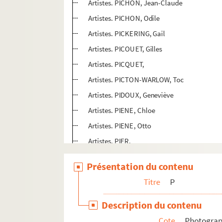
Artistes. PICHON, Jean-Claude
Artistes. PICHON, Odile
Artistes. PICKERING, Gail
Artistes. PICOUET, Gilles
Artistes. PICQUET,
Artistes. PICTON-WARLOW, Toc
Artistes. PIDOUX, Geneviève
Artistes. PIENE, Chloe
Artistes. PIENE, Otto
Artistes. PIER,
Photographes. PIERART, Pol
Présentation du contenu
Artistes. PIERBO, Andrea
Titre
P
Photographes. PIERDA,
Artistes. PIERELLI, Attilio
Description du contenu
Photographes. PIERIK, Harry
Cote
Photogra