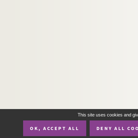
Artistes. PIRRI, Alfredo
Artistes. PIRRUCCIO,
Artistes. PISANI, Gianni
Artistes. PISARO, Kathryn et Michaël
Artistes. PISELLI, Mario
Artistes. PISTOLETTO, Michelangelo
Architectes. PISTRE,
Artistes. PITARCH, Jaime
Artistes. PITKANEN-WALTER, Tarja
Artistes. PITOIS, Cécile
Photographes. PITON, Guy
Artistes régionaux. PITON, Nicolas
This site uses cookies and gi
Photographes. PITROU, Pierre
OK, ACCEPT ALL
DENY ALL CO
Artistes. PITTET, Laurence