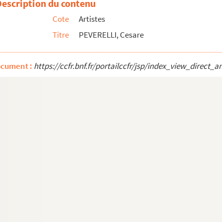
Description du contenu
Cote
Artistes
Titre
PEVERELLI, Cesare
ocument :
https://ccfr.bnf.fr/portailccfr/jsp/index_view_dire