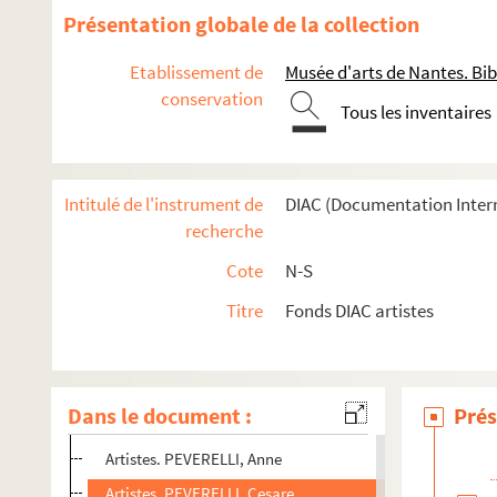
Artistes. PETRI, Agnès
Présentation globale de la collection
Artistes. PETROFF, André
Etablissement de
Musée d'arts de Nantes. Bib
Artistes. PETROPAVLOVSKY, Marie-Joseephe
conservation
Tous les inventaires
Artistes. PETROVA-LEGER, Nadia
Architectes. PETROVIC, Stevan
Artistes. PETROVITCH, Françoise
Intitulé de l'instrument de
DIAC (Documentation Inter
Artistes. PETRY, Tanaquil
recherche
Artistes. PETTENA, Gianni
Cote
N-S
Artistes. PETTERSON, Jennifer
Titre
Fonds DIAC artistes
Artistes. PETTIBON, Raymond
Artistes. PETTINATO, Piero
Artistes. PETTORUTTI, Emilio
Dans le document :
Prés
Artistes. PETZET, Nana
Artistes. PEVERELLI, Anne
Artistes. PEVERELLI, Cesare