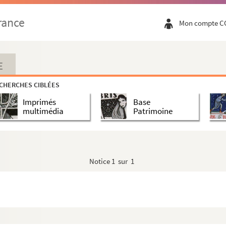
rance
Mon compte C
E
CHERCHES CIBLÉES
Imprimés
Base
multimédia
Patrimoine
Notice
1 sur 1