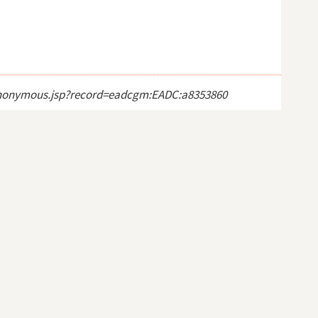
ct_anonymous.jsp?record=eadcgm:EADC:a8353860