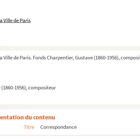
 Ville de Paris
la Ville de Paris. Fonds Charpentier, Gustave (1860-1956), composi
 (1860-1956), compositeur
ns, etc.
entation du contenu
de ses oeuvres
Titre
Correspondance
rs. Propositions à Gustave Charpentier pour l'édition de ses oeuvres