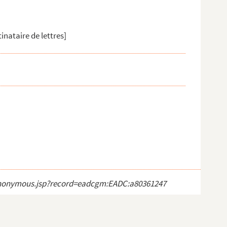
inataire de lettres]
ct_anonymous.jsp?record=eadcgm:EADC:a80361247