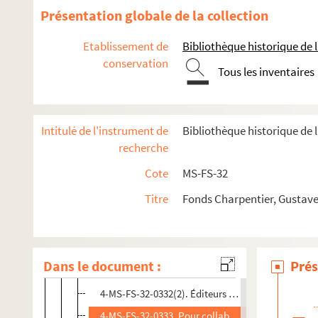
Présentation globale de la collection
Etablissement de
Bibliothèque historique de la
Oeuvres de Gustave Charpentier
conservation
Tous les inventaires
Correspondance
Correspondance active
Intitulé de l'instrument de
Bibliothèque historique de 
Correspondance passive
recherche
Lettres autographes de musiciens
Cote
MS-FS-32
Lettres autographes de littérateurs et artistes
Titre
Fonds Charpentier, Gustave
Lettres autographes d'hommes politiques, souverai
Lettres de personnalités
Lettres de solliciteurs
Dans le document :
Prés
4-MS-FS-32-0332(1). Pour l'exécution et l'édition 
4-MS-FS-32-0332(2). Éditeurs allemands et étrange
4-MS-FS-32-0333. Pour collaborations musicales