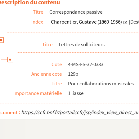
Description du contenu
Titre
Correspondance passive
Index
Charpentier, Gustave (1860-1956)
[Dest
Titre
Lettres de solliciteurs
Cote
4-MS-FS-32-0333
Ancienne cote
129b
Titre
Pour collaborations musicales
Importance matérielle
1 liasse
ocument :
https://ccfr.bnf.fr/portailccfr/jsp/index_view_dire