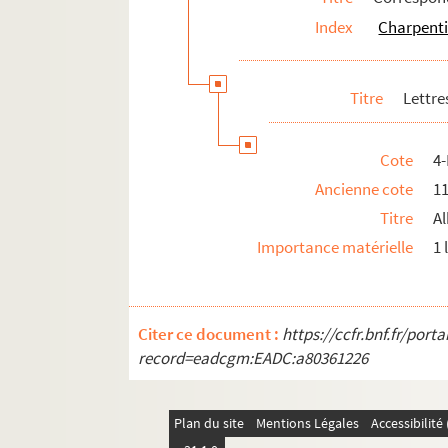
Index
Charpenti
Titre
Lettre
Cote
4
Ancienne cote
1
Titre
Al
Importance matérielle
1 
Citer ce document :
https://ccfr.bnf.fr/por
record=eadcgm:EADC:a80361226
Plan du site
Mentions Légales
Accessibilit