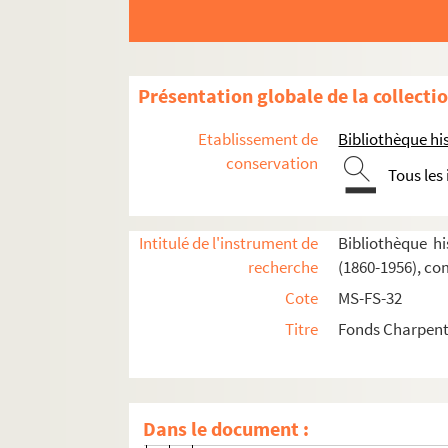
Présentation globale de la collecti
Oeuvres de Gustave Charpentier
Etablissement de
Bibliothèque his
conservation
Correspondance
Tous les
Correspondance active
Correspondance passive
Intitulé de l'instrument de
Bibliothèque hi
recherche
(1860-1956), co
Lettres autographes de musiciens
Cote
MS-FS-32
8-MS-FS-32-181(1). Alfred Bachelet
Titre
Fonds Charpenti
4-MS-FS-32-0325(4). Elsa Barraine
8-MS-FS-32-181(3). Louis Beydts
4-MS-FS-32-0325(9). Lili et Nadia B
Dans le document :
4-MS-FS-32-0324(1). Alfred Bruneau