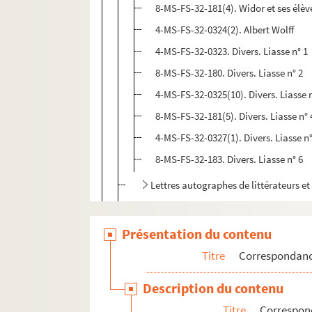
8-MS-FS-32-181(4). Widor et ses élèv
4-MS-FS-32-0324(2). Albert Wolff
4-MS-FS-32-0323. Divers. Liasse n° 1
8-MS-FS-32-180. Divers. Liasse n° 2
4-MS-FS-32-0325(10). Divers. Liasse 
8-MS-FS-32-181(5). Divers. Liasse n° 
4-MS-FS-32-0327(1). Divers. Liasse n°
8-MS-FS-32-183. Divers. Liasse n° 6
Lettres autographes de littérateurs et 
Lettres autographes d'hommes politiq
Lettres de personnalités
Présentation du contenu
Lettres de solliciteurs
Titre
Correspondan
Demandes d'autographes à Gustave 
Description du contenu
Lettres reçues de l'étranger
Titre
Correspon