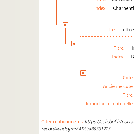
Correspondance de tiers
Index
Charpenti
Textes relatifs à Gustave Charpentier
Articles de presse divers
Titre
Lettre
Biographie
Titre
H
Index
B
Cote
Ancienne cote
Titre
Importance matérielle
Citer ce document :
https://ccfr.bnf.fr/por
record=eadcgm:EADC:a80361213