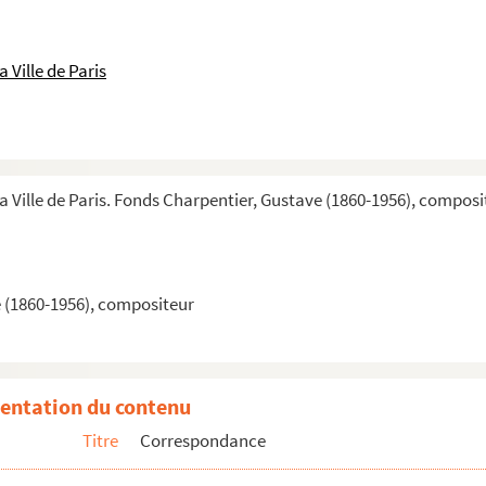
 Ville de Paris
la Ville de Paris. Fonds Charpentier, Gustave (1860-1956), composi
 (1860-1956), compositeur
hiés
entation du contenu
 Doubles dactylographiés (1927-1931)
Titre
Correspondance
Doubles dactylographiés (8 janvier 1930-11 juin 1931)
oubles dactylographiés (8 janvier 1930-11 juin 1931)