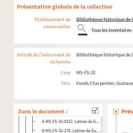
Présentation globale de la collection
Etablissement de
Bibliothèque historique de la
conservation
Tous les inventaires
Oeuvres de Gustave Charpentier
Intitulé de l'instrument de
Bibliothèque historique de 
Correspondance
recherche
Correspondance active
Cote
MS-FS-32
Lettres de Gustave Charpentier à ses parents
Titre
Fonds Charpentier, Gustave
Correspondance avec Henri Heugel
Lettres de Gustave Charpentier. Doubles dactylograp
Dans le document :
Prés
4-MS-FS-32-0296. Lettres de Gustave Charpentier.
4-MS-FS-32-0312. Lettres de Gustave Charpentier. 
8-MS-FS-32-175. Lettres de Gustave Charpentier. D