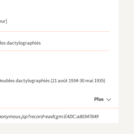
eur]
les dactylographiés
Doubles dactylographiés (21 août 1934-30 mai 1935)
Plus
ct_anonymous.jsp?record=eadcgm:EADC:a80347649