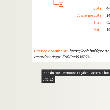
Cote
4
Ancienne cote
1
Titre
C
Date
1
Citer ce document :
https://ccfr.bnf.fr/por
record=eadcgm:EADC:a80347631
Plan du site
Mentions Légales
Accessibilit
v 31.1.0