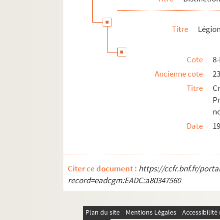
Titre
Légio
Cote
8
Ancienne cote
2
Titre
C
P
n
Date
1
Citer ce document :
https://ccfr.bnf.fr/por
record=eadcgm:EADC:a80347560
Plan du site
Mentions Légales
Accessibilit