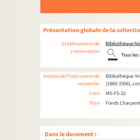
Présentation globale de la collecti
Etablissement de
Bibliothèque his
conservation
Tous les
Oeuvres de Gustave Charpentier
Correspondance
Intitulé de l'instrument de
Bibliothèque hi
Textes relatifs à Gustave Charpentier
recherche
(1860-1956), co
Articles de presse divers
Cote
MS-FS-32
Biographie
Titre
Fonds Charpenti
Parents, famille
Enfance, jeunesse
Voyages
Dans le document :