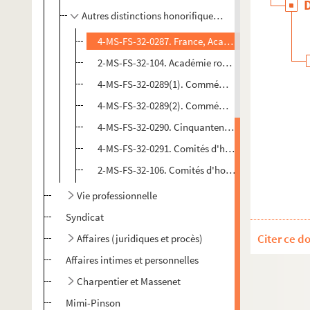
Autres distinctions honorifiques reçues par Gustave C
4-MS-FS-32-0287. France, Académie royale de Bel
2-MS-FS-32-104. Académie royale suédoise, Rou
4-MS-FS-32-0289(1). Commémoration d'hommes c
4-MS-FS-32-0289(2). Commémoration d'hommes c
4-MS-FS-32-0290. Cinquantenaire de Mireille à Sa
4-MS-FS-32-0291. Comités d'honneur et de patro
2-MS-FS-32-106. Comités d'honneur et de patron
Vie professionnelle
Syndicat
Citer ce d
Affaires (juridiques et procès)
Affaires intimes et personnelles
Charpentier et Massenet
Mimi-Pinson