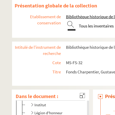
Présentation globale de la collection
Etablissement de
Bibliothèque historique de la
Oeuvres de Gustave Charpentier
conservation
Tous les inventaires
Correspondance
Textes relatifs à Gustave Charpentier
Articles de presse divers
Intitulé de l'instrument de
Bibliothèque historique de 
recherche
Biographie
Cote
MS-FS-32
Parents, famille
Enfance, jeunesse
Titre
Fonds Charpentier, Gustave
Voyages
Distinctions
Dans le document :
Prés
Prix de Rome
Institut
Légion d'honneur