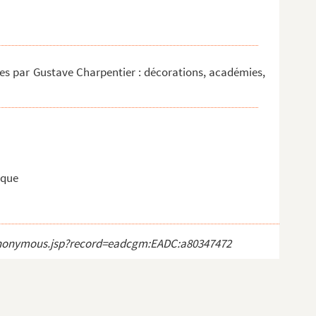
ues par Gustave Charpentier : décorations, académies,
..
ique
ct_anonymous.jsp?record=eadcgm:EADC:a80347472