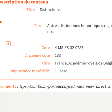
Description du contenu
harpentier : décorations, académies, etc.
Titre
Distinctions
gique
manie
Titre
Autres distinctions honorifiques reç
élèbres. Comités de patronage
etc.
élèbres. Comités de patronage
int-Remy-de-Provence (septembre 1913) et inauguration maison de Gretr.
Cote
4-MS-FS-32-0287
nage
Ancienne cote
133
age
Titre
France, Académie royale de Belg
Importance matérielle
1 liasse
ocument :
https://ccfr.bnf.fr/portailccfr/jsp/index_view_dire