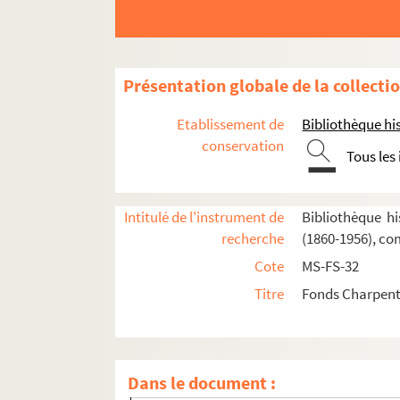
Présentation globale de la collecti
Etablissement de
Bibliothèque his
conservation
Tous les
Oeuvres de Gustave Charpentier
Cantate du Prix du Rome : Didon (1887)
Intitulé de l'instrument de
Bibliothèque hi
recherche
(1860-1956), co
La vie du poète (1888)
Cote
MS-FS-32
Impressions d'Italie (1889)
Titre
Fonds Charpenti
Poèmes chantés (1895)
Le couronnement de la Muse (1897)
Louise (1900)
Dans le document :
Impression de voyage : Munich (1910)