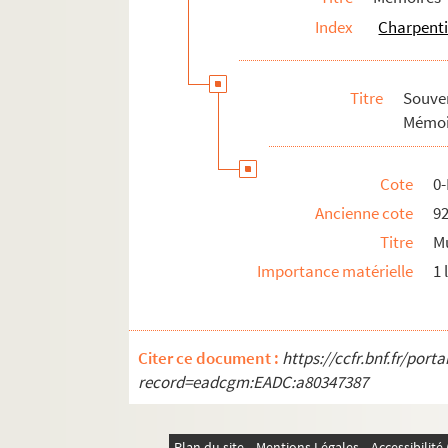
Index
Charpenti
Titre
Souve
Mémoir
Cote
0
Ancienne cote
9
Titre
Mu
Importance matérielle
1 
Citer ce document :
https://ccfr.bnf.fr/por
record=eadcgm:EADC:a80347387
Plan du site
Mentions Légales
Accessibilit