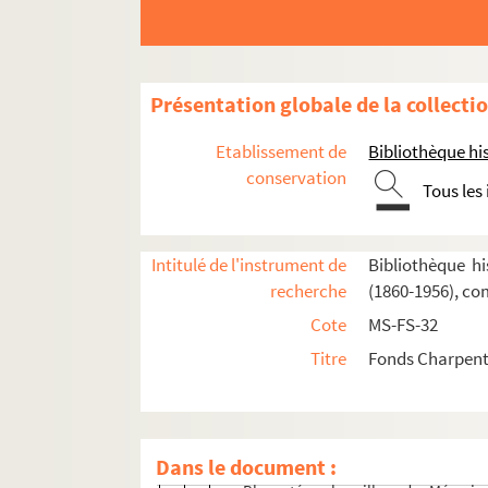
Impression de voyage : Munich (1910)
Julien (1913)
Réflexions sur la musique
Présentation globale de la collecti
Mémoires
Début des Mémoires
Etablissement de
Bibliothèque his
conservation
Jeunesse
Tous les
Villa Médicis
Retour à Paris
Intitulé de l'instrument de
Bibliothèque hi
Suite des Mémoires
recherche
(1860-1956), co
Brouillons de Mémoires (dossiers rouges
Cote
MS-FS-32
Blocs sténo : brouillons des Mémo
Titre
Fonds Charpenti
Blocs sténo : brouillons des Mémo
Blocs sténo : brouillons des Mémo
Blocs sténo : brouillons des Mémo
Dans le document :