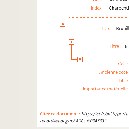
Index
Charpenti
Titre
Brouil
Titre
Bl
Cote
Ancienne cote
Titre
Importance matérielle
Citer ce document :
https://ccfr.bnf.fr/por
record=eadcgm:EADC:a80347332