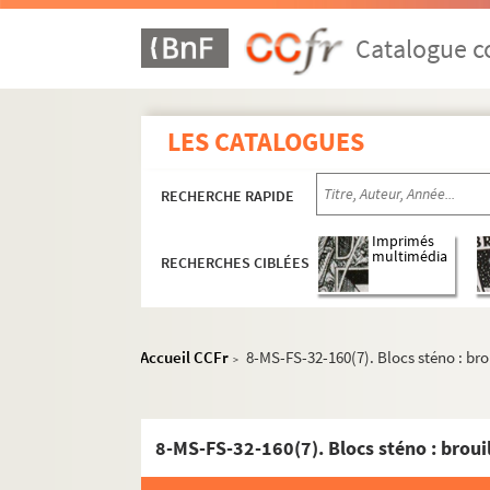
Catalogue co
LES CATALOGUES
RECHERCHE RAPIDE
Imprimés
Oeuvres de Gustave Charpentier
multimédia
RECHERCHES CIBLÉES
Cantate du Prix du Rome : Didon (1887)
La vie du poète (1888)
Accueil CCFr
8-MS-FS-32-160(7). Blocs sténo : br
Impressions d'Italie (1889)
>
Poèmes chantés (1895)
Le couronnement de la Muse (1897)
8-MS-FS-32-160(7). Blocs sténo : broui
Louise (1900)