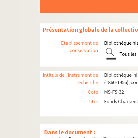
Impression de voyage : Munich (1910)
Julien (1913)
Réflexions sur la musique
Présentation globale de la collecti
Mémoires
Début des Mémoires
Etablissement de
Bibliothèque his
conservation
Jeunesse
Tous les
Villa Médicis
Retour à Paris
Intitulé de l'instrument de
Bibliothèque hi
Suite des Mémoires
recherche
(1860-1956), co
Brouillons de Mémoires (dossiers rouges
Cote
MS-FS-32
Blocs sténo : brouillons des Mémo
Titre
Fonds Charpenti
Blocs sténo : brouillons des Mémo
Blocs sténo : brouillons des Mémo
Blocs sténo : brouillons des Mémo
Dans le document :