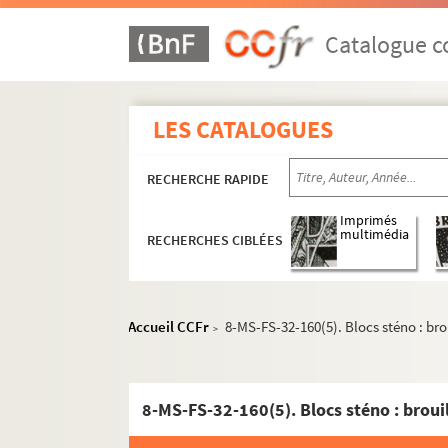
Catalogue co
LES CATALOGUES
RECHERCHE RAPIDE
Imprimés
Oeuvres de Gustave Charpentier
multimédia
RECHERCHES CIBLÉES
Cantate du Prix du Rome : Didon (1887)
La vie du poète (1888)
Accueil CCFr
8-MS-FS-32-160(5). Blocs sténo : br
Impressions d'Italie (1889)
>
Poèmes chantés (1895)
Le couronnement de la Muse (1897)
8-MS-FS-32-160(5). Blocs sténo : broui
Louise (1900)