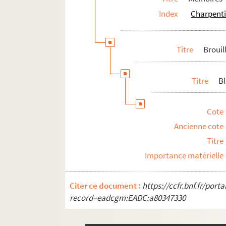
Index
Charpenti
Titre
Brouil
Titre
Bl
Cote
Ancienne cote
Titre
Importance matérielle
Citer ce document :
https://ccfr.bnf.fr/por
record=eadcgm:EADC:a80347330