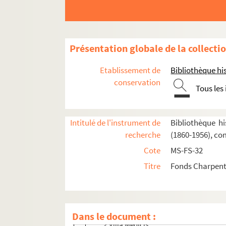
Oeuvres de Gustave Charpentier
Cantate du Prix du Rome : Didon (1887)
Présentation globale de la collecti
La vie du poète (1888)
Impressions d'Italie (1889)
Etablissement de
Bibliothèque his
Poèmes chantés (1895)
conservation
Tous les
Le couronnement de la Muse (1897)
Louise (1900)
Intitulé de l'instrument de
Bibliothèque hi
Impression de voyage : Munich (1910)
recherche
(1860-1956), co
Julien (1913)
Cote
MS-FS-32
Réflexions sur la musique
Titre
Fonds Charpenti
Mémoires
Début des Mémoires
Jeunesse
Dans le document :
Villa Médicis