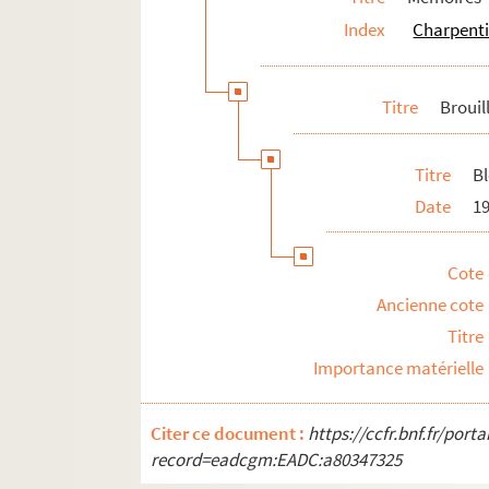
Index
Charpenti
Titre
Brouil
Titre
Bl
Date
1
Cote
Ancienne cote
Titre
Importance matérielle
Citer ce document :
https://ccfr.bnf.fr/por
record=eadcgm:EADC:a80347325