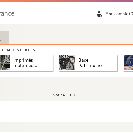
rance
Mon compte C
E
CHERCHES CIBLÉES
Imprimés
Base
multimédia
Patrimoine
Notice
1 sur 1