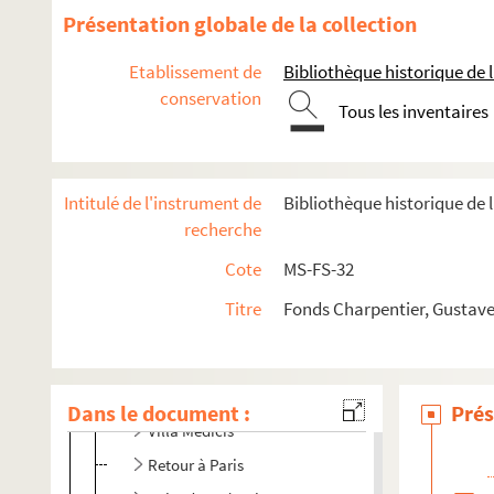
Cantate du Prix du Rome : Didon (1887)
Présentation globale de la collection
La vie du poète (1888)
Etablissement de
Bibliothèque historique de la
Impressions d'Italie (1889)
conservation
Tous les inventaires
Poèmes chantés (1895)
Le couronnement de la Muse (1897)
Louise (1900)
Intitulé de l'instrument de
Bibliothèque historique de 
Impression de voyage : Munich (1910)
recherche
Julien (1913)
Cote
MS-FS-32
Réflexions sur la musique
Titre
Fonds Charpentier, Gustave
Mémoires
Début des Mémoires
Jeunesse
Dans le document :
Prés
Villa Médicis
Retour à Paris