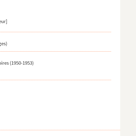
eur]
ges)
ires (1950-1953)