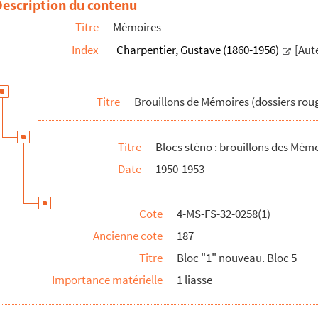
Description du contenu
Titre
Mémoires
Index
Charpentier, Gustave (1860-1956)
[Aut
44)
48)
Titre
Brouillons de Mémoires (dossiers rou
Titre
Blocs sténo : brouillons des Mémo
Date
1950-1953
 / 1952. Bloc T. Bloc PC 53. Bloc BB
Cote
4-MS-FS-32-0258(1)
Ancienne cote
187
Titre
Bloc "1" nouveau. Bloc 5
e)
Importance matérielle
1 liasse
e et blocs nuls)