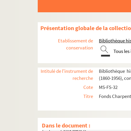
Oeuvres de Gustave Charpentier
Cantate du Prix du Rome : Didon (1887)
Présentation globale de la collecti
La vie du poète (1888)
Impressions d'Italie (1889)
Etablissement de
Bibliothèque his
Poèmes chantés (1895)
conservation
Tous les
Le couronnement de la Muse (1897)
Louise (1900)
Intitulé de l'instrument de
Bibliothèque hi
Impression de voyage : Munich (1910)
recherche
(1860-1956), co
Julien (1913)
Cote
MS-FS-32
Réflexions sur la musique
Titre
Fonds Charpenti
Mémoires
Début des Mémoires
Jeunesse
Dans le document :
Villa Médicis