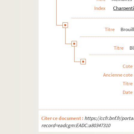
Index
Charpenti
Titre
Brouil
Titre
Bl
Cote
Ancienne cote
Titre
Date
Citer ce document :
https://ccfr.bnf.fr/por
record=eadcgm:EADC:a80347310