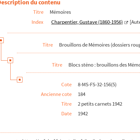
Description du contenu
Titre
Mémoires
Index
Charpentier, Gustave (1860-1956)
[Aut
Titre
Brouillons de Mémoires (dossiers rou
Titre
Blocs sténo : brouillons des Mémo
Cote
8-MS-FS-32-156(5)
48)
Ancienne cote
184
Titre
2 petits carnets 1942
53)
Date
1942
e)
e et blocs nuls)