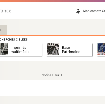
rance
Mon compte C
E
CHERCHES CIBLÉES
Imprimés
Base
multimédia
Patrimoine
Notice
1 sur 1