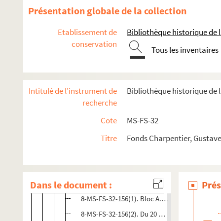
Impression de voyage : Munich (1910)
Présentation globale de la collection
Julien (1913)
Etablissement de
Bibliothèque historique de la
Réflexions sur la musique
conservation
Tous les inventaires
Mémoires
Début des Mémoires
Jeunesse
Intitulé de l'instrument de
Bibliothèque historique de 
Villa Médicis
recherche
Retour à Paris
Cote
MS-FS-32
Suite des Mémoires
Titre
Fonds Charpentier, Gustave
Brouillons de Mémoires (dossiers rouges)
Blocs sténo : brouillons des Mémoires (1930-1944)
Dans le document :
4-MS-FS-32-0256(1). Blocs sténo : brouillons 
Prés
8-MS-FS-32-156(1). Bloc A. 1930
8-MS-FS-32-156(2). Du 20 mai 1932 au 17 juin 