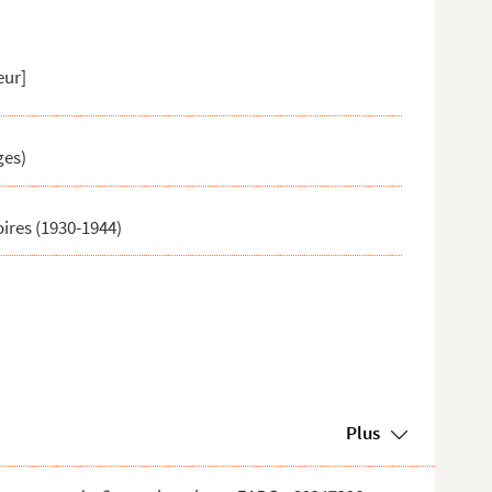
eur]
ges)
ires (1930-1944)
Plus