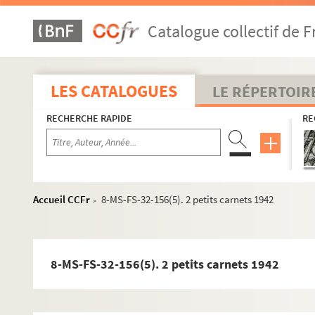
Catalogue collectif de F
LES CATALOGUES
LE RÉPERTOIR
RECHERCHE RAPIDE
RE
Oeuvres de Gustave Charpentier
Cantate du Prix du Rome : Didon (1887)
Accueil CCFr
8-MS-FS-32-156(5). 2 petits carnets 1942
>
La vie du poète (1888)
Impressions d'Italie (1889)
Poèmes chantés (1895)
8-MS-FS-32-156(5). 2 petits carnets 1942
Le couronnement de la Muse (1897)
Louise (1900)