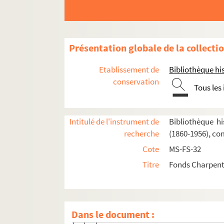
Impressions d'Italie (1889)
Poèmes chantés (1895)
Le couronnement de la Muse (1897)
Présentation globale de la collecti
Louise (1900)
Etablissement de
Bibliothèque his
Impression de voyage : Munich (1910)
conservation
Julien (1913)
Tous les
Réflexions sur la musique
Mémoires
Intitulé de l'instrument de
Bibliothèque hi
recherche
(1860-1956), co
Début des Mémoires
Cote
MS-FS-32
Jeunesse
Titre
Fonds Charpenti
Villa Médicis
Retour à Paris
4-MS-FS-32-0226. Retour à Paris après
Dans le document :
4-MS-FS-32-0227. Articles sur Gustav