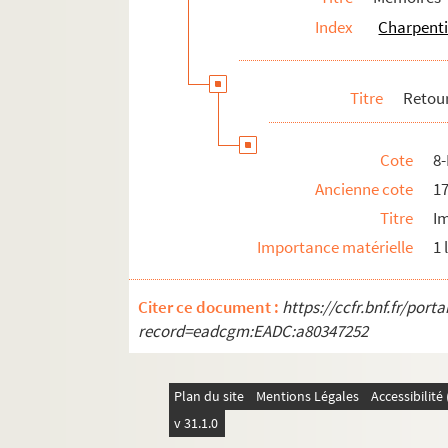
Index
Charpenti
Titre
Retour
Cote
8
Ancienne cote
1
Titre
Im
Importance matérielle
1 
Citer ce document :
https://ccfr.bnf.fr/por
record=eadcgm:EADC:a80347252
Plan du site
Mentions Légales
Accessibilit
v 31.1.0