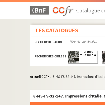
Catalogue co
LES CATALOGUES
RECHERCHE RAPIDE
Imprimés
multimédia
RECHERCHES CIBLÉES
Accueil CCFr
8-MS-FS-32-147. Impressions d'Itali
>
Oeuvres de Gustave Charpentier
Cantate du Prix du Rome : Didon (1887)
8-MS-FS-32-147. Impressions d'Italie.
La vie du poète (1888)