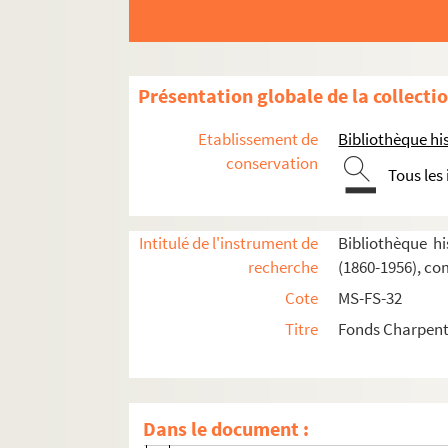
Oeuvres de Gustave Charpentier
Présentation globale de la collecti
Cantate du Prix du Rome : Didon (1887)
Etablissement de
Bibliothèque his
La vie du poète (1888)
conservation
Impressions d'Italie (1889)
Tous les
Poèmes chantés (1895)
Le couronnement de la Muse (1897)
Intitulé de l'instrument de
Bibliothèque hi
Louise (1900)
recherche
(1860-1956), co
Impression de voyage : Munich (1910)
Cote
MS-FS-32
Julien (1913)
Titre
Fonds Charpenti
Réflexions sur la musique
Mémoires
Dans le document :
Début des Mémoires