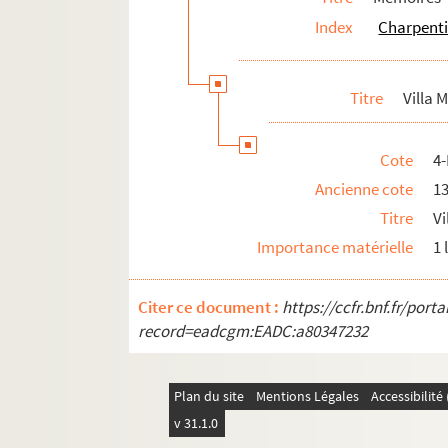
Index
Charpenti
Titre
Villa 
Cote
4
Ancienne cote
1
Titre
Vi
Importance matérielle
1 
Citer ce document :
https://ccfr.bnf.fr/por
record=eadcgm:EADC:a80347232
Plan du site
Mentions Légales
Accessibilit
v 31.1.0