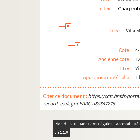
Index
Charpenti
Titre
Villa 
Cote
4
Ancienne cote
1
Titre
Vi
Importance matérielle
1 
Citer ce document :
https://ccfr.bnf.fr/por
record=eadcgm:EADC:a80347229
Plan du site
Mentions Légales
Accessibilit
v 31.1.0