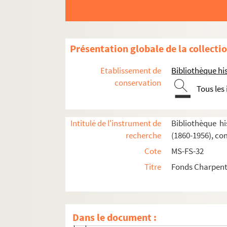
Oeuvres de Gustave Charpentier
Présentation globale de la collecti
Cantate du Prix du Rome : Didon (1887)
Etablissement de
Bibliothèque his
La vie du poète (1888)
conservation
Impressions d'Italie (1889)
Tous les
Poèmes chantés (1895)
Le couronnement de la Muse (1897)
Intitulé de l'instrument de
Bibliothèque hi
Louise (1900)
recherche
(1860-1956), co
Impression de voyage : Munich (1910)
Cote
MS-FS-32
Julien (1913)
Titre
Fonds Charpenti
Réflexions sur la musique
Mémoires
Dans le document :
Début des Mémoires