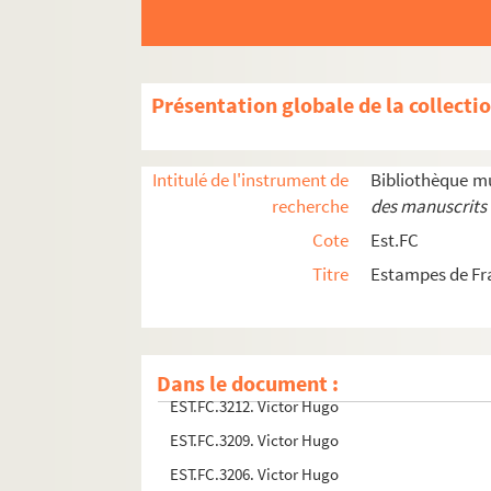
EST.FC.3390. Victor Hugo
EST.FC.3391. Victor Hugo
EST.FC.3184. Victor Hugo
Présentation globale de la collecti
EST.FC.3185. Victor Hugo
EST.FC.3189. Victor Hugo
Intitulé de l'instrument de
Bibliothèque m
EST.FC.3193. Victor Hugo
recherche
des manuscrits 
EST.FC.3194. Victor Hugo
Cote
Est.FC
EST.FC.3195. Victor Hugo
Titre
Estampes de F
EST.FC.3199. Victor Hugo
EST.FC.3203. Victor Hugo
EST.FC.3213. Victor Hugo
Dans le document :
EST.FC.3212. Victor Hugo
EST.FC.3209. Victor Hugo
EST.FC.3206. Victor Hugo