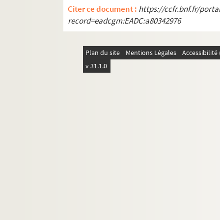
Citer ce document :
https://ccfr.bnf.fr/por
record=eadcgm:EADC:a80342976
Plan du site
Mentions Légales
Accessibilit
v 31.1.0