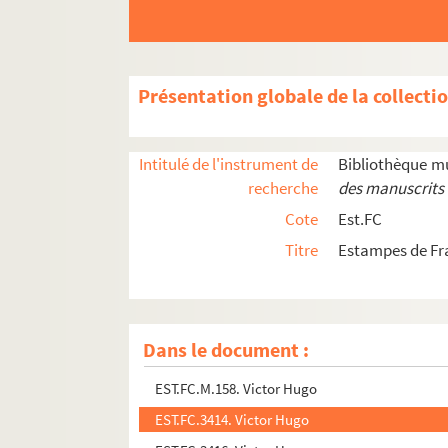
EST.FC.3082. Victor Hugo
EST.FC.3083. Victor Hugo
EST.FC.3086. Victor Hugo
Présentation globale de la collecti
EST.FC.3343. Victor Hugo
EST.FC.3344. Victor Hugo
Intitulé de l'instrument de
Bibliothèque m
EST.FC.3345. Victor Hugo
recherche
des manuscrits 
EST.FC.3346. Victor Hugo
Cote
Est.FC
EST.FC.3180. Victor Hugo
Titre
Estampes de F
EST.FC.3410. Victor Hugo
EST.FC.3412. Victor Hugo
EST.FC.3411. Victor Hugo
Dans le document :
EST.FC.3413. Victor Hugo
EST.FC.M.158. Victor Hugo
EST.FC.3414. Victor Hugo