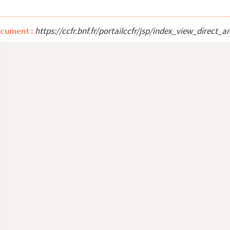
ocument :
https://ccfr.bnf.fr/portailccfr/jsp/index_view_dire