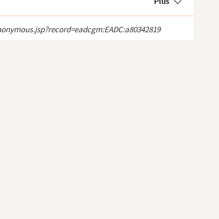
Plus
ct_anonymous.jsp?record=eadcgm:EADC:a80342819