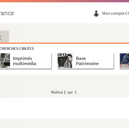
885.
rance
Mon compte C
E
CHERCHES CIBLÉES
Imprimés
Base
multimédia
Patrimoine
Notice
1 sur 1
le 22 mai 1885.
le 22 mai 1885.
le 22 mai 1885.