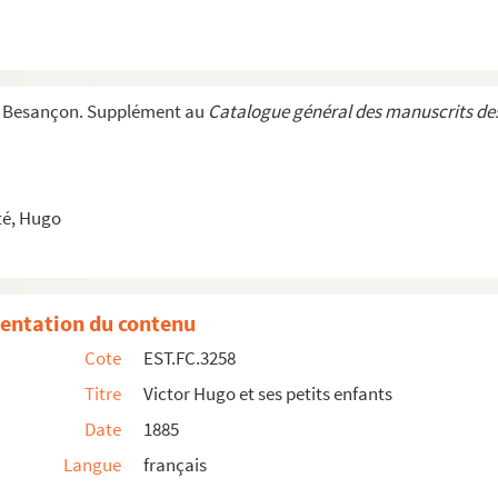
le 22 mai 1885.
le 22 mai 1885.
e Besançon. Supplément au
Catalogue général des manuscrits des
é, Hugo
entation du contenu
Cote
EST.FC.3258
Titre
Victor Hugo et ses petits enfants
Date
1885
 de Guernesey
Langue
français