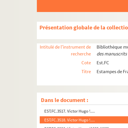
EST.FC.3117. V.or Hugo
EST.FC.3117. V.or Hugo
EST.FC.3138. V.or Hugo
Présentation globale de la collecti
EST.FC.3140. V.or Hugo
EST.FC.P.243. Vaut mieux tard que jamais.
Intitulé de l'instrument de
Bibliothèque m
EST.FC.3309. La veillée des funérailles. Nuit du 
recherche
des manuscrits 
EST.FC.3310. La veillée des funérailles. Nuit du 
Cote
Est.FC
EST.FC.3311. La veillée des funérailles. Nuit du 
Titre
Estampes de F
EST.FC.3125. Victor Hugo - 1859
EST.FC.3231. Victor Hugo - 26 février 1885
EST.FC.3211. Victor Hugo - Marie Tudor
Dans le document :
EST.FC.3153. Victor Hugo - Mme Dorval
EST.FC.3517. Victor Hugo !....
EST.FC.3518. Victor Hugo !....