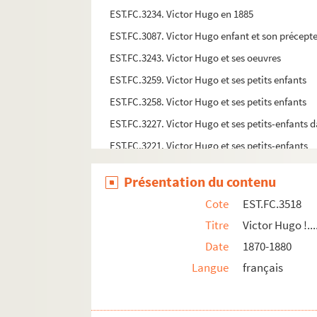
EST.FC.3234. Victor Hugo en 1885
EST.FC.3087. Victor Hugo enfant et son précept
EST.FC.3243. Victor Hugo et ses oeuvres
EST.FC.3259. Victor Hugo et ses petits enfants
EST.FC.3258. Victor Hugo et ses petits enfants
EST.FC.3227. Victor Hugo et ses petits-enfants 
EST.FC.3221. Victor Hugo et ses petits-enfants
EST.FC.3222. Victor Hugo et ses petits-enfants
Présentation du contenu
EST.FC.3167. Victor Hugo et ses petits-enfants
Cote
EST.FC.3518
EST.FC.P.228. Victor Hugo et ses principaux par
Titre
Victor Hugo !...
EST.FC.3564. Victor Hugo et ses principaux part
Date
1870-1880
EST.FC.3144. Victor Hugo illustré
Langue
français
EST.FC.3155. Victor Hugo par Louis Boulanger (
EST.FC.3281. Victor Hugo sur son lit de mort.