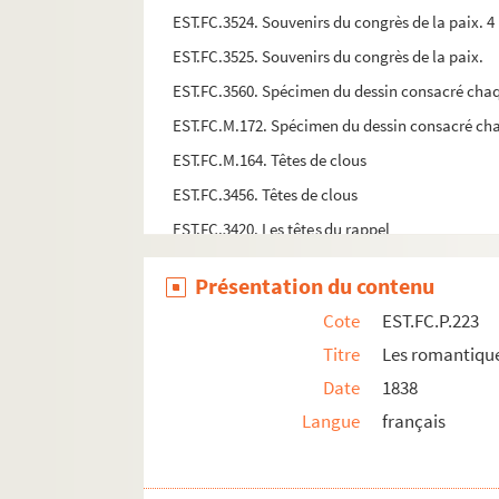
EST.FC.3524. Souvenirs du congrès de la paix. 4
EST.FC.3525. Souvenirs du congrès de la paix.
EST.FC.3560. Spécimen du dessin consacré chaque
EST.FC.M.172. Spécimen du dessin consacré chaqu
EST.FC.M.164. Têtes de clous
EST.FC.3456. Têtes de clous
EST.FC.3420. Les têtes du rappel
EST.FC.3170. Le tombeau de la famille Hugo, a
Présentation du contenu
EST.FC.3171. Le tombeau de la famille Hugo, a
Cote
EST.FC.P.223
EST.FC.3340. Tombeau de Victor Hugo, au Pant
Titre
Les romantique
EST.FC.P.229. Une tragédienne jouant une scèn
Date
1838
EST.FC.3403. Triomphe de Colfavru
Langue
français
EST.FC.P.232. Le Triomphe du Naturalisme
EST.FC.M.171. Le triomphe pour rire, par Bertall 