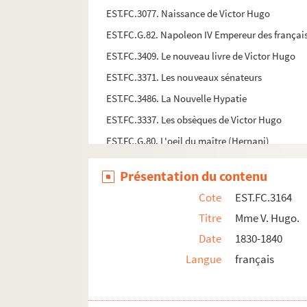
EST.FC.3077. Naissance de Victor Hugo
EST.FC.G.82. Napoleon IV Empereur des français p
EST.FC.3409. Le nouveau livre de Victor Hugo
EST.FC.3371. Les nouveaux sénateurs
EST.FC.3486. La Nouvelle Hypatie
EST.FC.3337. Les obsèques de Victor Hugo
EST.FC.G.80. L'oeil du maître (Hernani)
EST.FC.3468. L'Olympe
Présentation du contenu
EST.FC.3469. L'Olympe
Cote
EST.FC.3164
EST.FC.3470. L'Olympe
Titre
Mme V. Hugo.
EST.FC.2986. P. Victor ; Rôle d'Othello
Date
1830-1840
EST.FC.3405. Le Paganisme
Langue
français
EST.FC.3133. Une page de Victor Hugo
EST.FC.3339. Le Panthéon au lendemain des funé